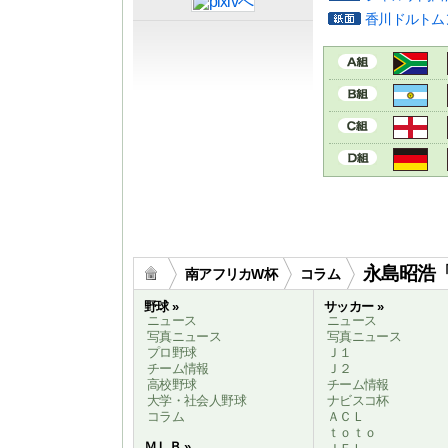
香川ドルトム
永島昭浩
南アフリカW杯
コラム
野球 »
サッカー »
ニュース
ニュース
写真ニュース
写真ニュース
プロ野球
Ｊ１
チーム情報
Ｊ２
高校野球
チーム情報
大学・社会人野球
ナビスコ杯
コラム
ＡＣＬ
ｔｏｔｏ
ＭＬＢ »