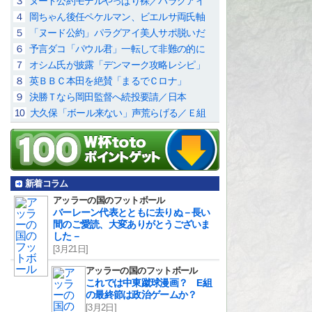
３
ヌード公約モデルやっぱり裸／パラグアイ
４
岡ちゃん後任ペケルマン、ビエルサ両氏軸
５
「ヌード公約」パラグアイ美人サポ脱いだ
６
予言ダコ「パウル君」一転して非難の的に
７
オシム氏が披露「デンマーク攻略レシピ」
８
英ＢＢＣ本田を絶賛「まるでＣロナ」
９
決勝Ｔなら岡田監督へ続投要請／日本
10
大久保「ボール来ない」声荒らげる／Ｅ組
新着コラム
アッラーの国のフットボール
バーレーン代表とともに去りぬ－長い
間のご愛読、大変ありがとうございま
した－
[3月21日]
アッラーの国のフットボール
これでは中東蹴球漫画？ E組
の最終節は政治ゲームか？
[3月2日]