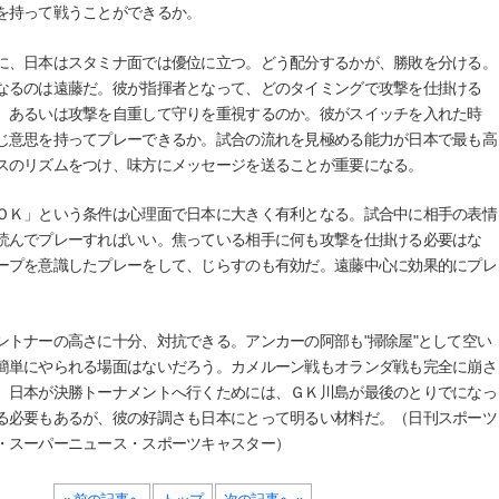
を持って戦うことができるか。
、日本はスタミナ面では優位に立つ。どう配分するかが、勝敗を分ける。
なるのは遠藤だ。彼が指揮者となって、どのタイミングで攻撃を仕掛ける
。あるいは攻撃を自重して守りを重視するのか。彼がスイッチを入れた時
じ意思を持ってプレーできるか。試合の流れを見極める能力が日本で最も高
スのリズムをつけ、味方にメッセージを送ることが重要になる。
Ｋ」という条件は心理面で日本に大きく有利となる。試合中に相手の表情
読んでプレーすればいい。焦っている相手に何も攻撃を仕掛ける必要はな
ープを意識したプレーをして、じらすのも有効だ。遠藤中心に効果的にプレ
トナーの高さに十分、対抗できる。アンカーの阿部も"掃除屋"として空い
簡単にやられる場面はないだろう。カメルーン戦もオランダ戦も完全に崩さ
。日本が決勝トーナメントへ行くためには、ＧＫ川島が最後のとりでになっ
る必要もあるが、彼の好調さも日本にとって明るい材料だ。（日刊スポーツ
・スーパーニュース・スポーツキャスター）