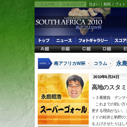
ニュース
ショッピング
住まい
動画
フォト
永
南アフリカW杯
コラム
2010年6月24日
高地のスタミ
＜３番勝負 デンマ
これまでの戦い方を
更する理由がない。
イドの松井と駒野の
を上げさせたりはし