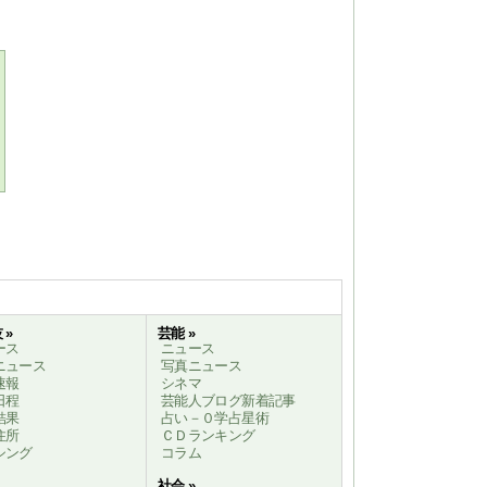
 »
芸能 »
ース
ニュース
ニュース
写真ニュース
速報
シネマ
日程
芸能人ブログ新着記事
結果
占い－０学占星術
住所
ＣＤランキング
シング
コラム
社会 »