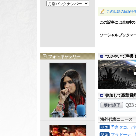
この話題の日記を
この記事には全
0
件の
ソーシャルブックマ
つぶやいて声援！
フォトギャラリー
参加して豪華賞品を
Q3
海外代表ニュース
予言タコ、パ
マラドーナ、