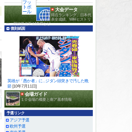
大会データ
得点ランキング、日本代
表全成績、W杯ヒストリ
ー、歴代得点王＆MVPなど
復刻紙面
英雄が「愚か者」に...ジダン頭突きで汚した晩
節
[10年7月11日]
会場ガイド
１０会場の概要と南ア基本情報
予選リンク
アジア予選
欧州予選