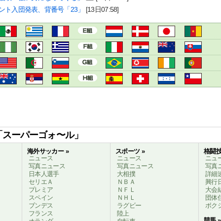
ント入団発表、背番号「23」
[13日07:58]
「スーパーゴォ〜ル」
海外サッカー »
スポーツ »
格闘技
ニュース
ニュース
ニュ
写真ニュース
写真ニュース
写真
日本人選手
大相撲
詳細
セリエＡ
ＮＢＡ
興行
プレミア
ＮＦＬ
大会
スペイン
ＮＨＬ
団体
ブンデス
ラグビー
ボク
フランス
陸上
競馬 »