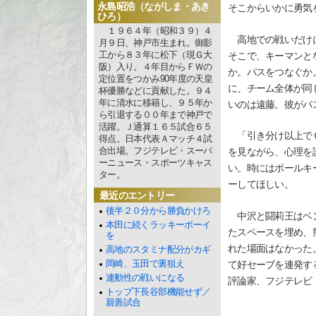
永島昭浩（ながしま・あき
そこからいかに勇気
ひろ）
１９６４年（昭和３９）４
高地での戦いだけに
月９日、神戸市生まれ。御影
工から８３年に松下（現Ｇ大
そこで、キーマンと
阪）入り。４年目からＦＷの
か。パスをつなぐか
定位置をつかみ90年度の天皇
に、チーム全体が同
杯優勝などに貢献した。９４
年に清水に移籍し、９５年か
いのは遠藤。彼がパ
ら引退する００年まで神戸で
活躍。Ｊ通算１６５試合６５
「引き分け以上でＯ
得点。日本代表Ａマッチ４試
合出場。フジテレビ・スーパ
を見ながら、心理を
ーニュース・スポーツキャス
い。時にはボールキ
ター。
ーしてほしい。
最近のエントリー
後半２０分から勝負かけろ
中沢と闘莉王はベン
本田に続くラッキーボーイ
たスペースを埋め、
を
れた場面はなかった
高地のスタミナ配分がカギ
岡崎、玉田で裏狙え
て好セーブを連発す
連動性の戦いになる
評論家、フジテレビ
トップ下長谷部機能せず／
親善試合