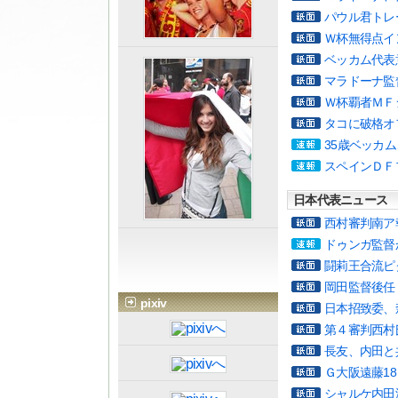
パウル君トレ
Ｗ杯無得点イ
ベッカム代表
マラドーナ監
Ｗ杯覇者ＭＦ
タコに破格オ
35歳ベッカ
スペインＤＦ
日本代表ニュース
西村審判南ア
ドゥンガ監督
闘莉王合流ピ
岡田監督後任
pixiv
日本招致委、
第４審判西村
長友、内田と
Ｇ大阪遠藤1
シャルケ内田