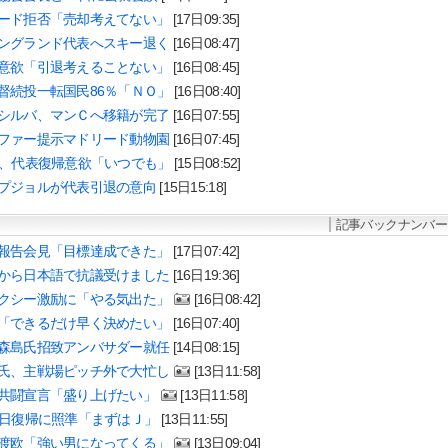
ード拒否「売却考えてない」
[17日09:35]
ングランド代表へスキー退く
[16日08:47]
意欲「引退考えることない」
[16日08:45]
督続投一転国民86％「ＮＯ」
[16日08:40]
シルバ、マンＣへ移籍が完了
[16日07:55]
ファー提示マドリード動物園
[16日07:45]
ム、代表復帰意欲「いつでも」
[15日08:52]
プジョルが代表引退の意向
[15日15:18]
記事バックナンバー
報告会見「目標達成できた」
[17日07:42]
から日本語で抗議受けました
[16日19:36]
クシー激励に「やる気出た」
[16日08:42]
「できるだけ早く決めたい」
[16日07:40]
森島氏招致アンバサダー就任
[14日08:15]
氏、主戦場ピッチ外で大忙し
[13日11:58]
共闘宣言「盛り上げたい」
[13日11:58]
8日復帰に照準「まずはＪ」
[13日11:55]
渡欧「強い男になってくる」
[13日09:04]