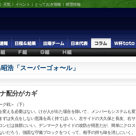
天気
イベント
とっておき情報
積雪情報
島昭浩「スーパーゴォ〜ル」
ナ配分がカギ
ーク戦＞（下）
変える必要はない。けが人が出た場合を除いて、メンバーもシステムも変
まずは失点をしない意識を高く持てばいい。左サイドの大久保と長友、右サ
コンビは抜群にいい。デンマークもサイドの攻防が得意だが、簡単にクロス
ないだろう。強固な守備ブロックをつくって、相手の持ち味を消しにいく。