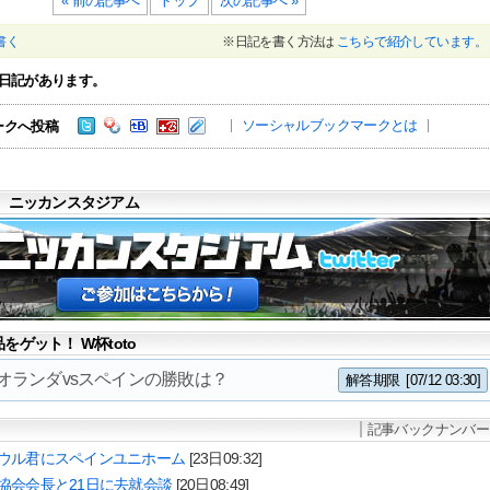
« 前の記事へ
トップ
次の記事へ »
書く
※日記を書く方法は
こちらで紹介しています。
日記があります。
ソーシャルブックマークとは
ークへ投稿
 ニッカンスタジアム
ゲット！ W杯toto
3 オランダvsスペインの勝敗は？
解答期限
[07/12 03:30]
記事バックナンバー
ウル君にスペインユニホーム
[23日09:32]
協会会長と21日に去就会談
[20日08:49]