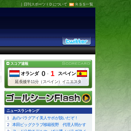
日刊スポーツＩＤについて
ＲＳＳ一覧
スコア速報
0
1
オランダ
-
スペイン
延長後半11分（スペイン）イニエスタ
ニュースランキング
１
あのパラグアイ美人サポが脱いだぞ！
２
本田ビッグクラブ移籍視野 代理人明かす