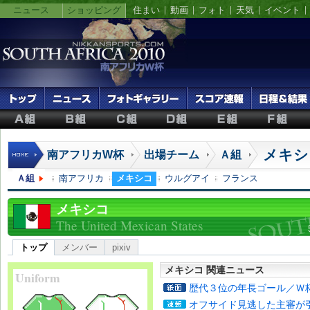
ニュース
ショッピング
住まい
動画
フォト
天気
イベント
メキシ
南アフリカW杯
出場チーム
Ａ組
Ａ組
南アフリカ
メキシコ
ウルグアイ
フランス
メキシコ
The United Mexican States
トップ
メンバー
pixiv
メキシコ 関連ニュース
Uniform
歴代３位の年長ゴール／Ｗ
オフサイド見逃した主審が