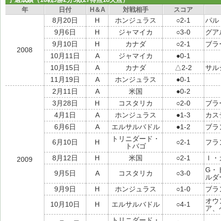
年
日付
H＆A
対戦相手
スコア
8月20日
H
ホンジュラス
○2-1
パル
9月6日
H
ジャマイカ
○3-0
グア
9月10日
H
カナダ
○2-1
ブラ
2008
10月11日
A
ジャマイカ
●0-1
10月15日
A
カナダ
△2-2
サル
11月19日
A
ホンジュラス
●0-1
2月11日
A
米国
●0-2
3月28日
H
コスタリカ
○2-0
ブラ
4月1日
A
ホンジュラス
●1-3
カス
6月6日
A
エルサルバドル
●1-2
ブラ
トリニダード・
6月10日
H
○2-1
フラ
トバゴ
8月12日
H
米国
○2-1
Ｉ・
2009
G・
9月5日
A
コスタリカ
○3-0
ルダ
9月9日
H
ホンジュラス
○1-0
ブラ
オウ
10月10日
H
エルサルバドル
○4-1
ア、
トリニダード・