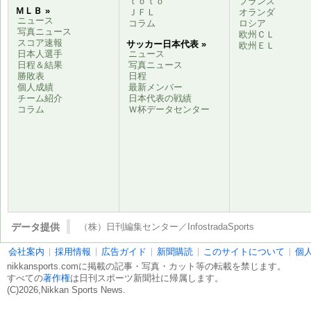
ｔｏｔｏ
フランス
ＭＬＢ »
ＪＦＬ
オランダ
ニュース
コラム
ロシア
写真ニュース
欧州ＣＬ
スコア速報
サッカー日本代表 »
欧州ＥＬ
日本人選手
ニュース
日程＆結果
写真ニュース
勝敗表
日程
個人成績
最新メンバー
チーム紹介
日本代表の戦績
コラム
Ｗ杯データセンター
データ提供
（株）日刊編集センター／InfostradaSports
会社案内
採用情報
広告ガイド
新聞購読
このサイトについて
個
nikkansports.comに掲載の記事・写真・カット等の転載を禁じます。
すべての
著作権
は日刊スポーツ新聞社に帰属します。
(C)2026,Nikkan Sports News.