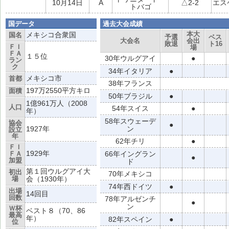
10月14日
A
△2-2
エス
トバゴ
国データ
過去大会成績
本大
メキシコ合衆国
国名
予選
ベス
大会名
会出
敗退
ト16
ＦＩ
場
ＦＡ
１５位
30年ウルグアイ
●
ラン
ク
34年イタリア
●
メキシコ市
首都
38年フランス
197万2550平方キロ
面積
50年ブラジル
●
1億961万人（2008
人口
54年スイス
●
年）
58年スウェーデ
協会
●
1927年
ン
設立
年
62年チリ
●
ＦＩ
1929年
ＦＡ
66年イングラン
●
加盟
ド
第１回ウルグアイ大
初出
70年メキシコ
場
会（1930年）
74年西ドイツ
●
出場
14回目
回数
78年アルゼンチ
●
ン
Ｗ杯
ベスト８（70、86
最高
年）
82年スペイン
●
位