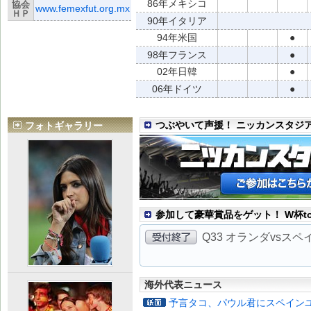
86年メキシコ
協会
www.femexfut.org.mx
ＨＰ
90年イタリア
94年米国
●
98年フランス
●
02年日韓
●
06年ドイツ
●
つぶやいて声援！ ニッカンスタジ
フォトギャラリー
参加して豪華賞品をゲット！ W杯to
Q33 オランダvsス
海外代表ニュース
予言タコ、パウル君にスペイン