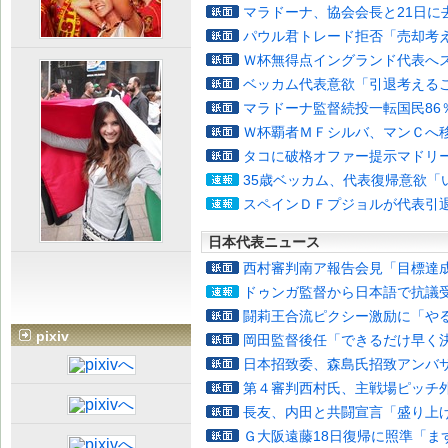
マラドーナ、協会会長と21日に
パウル君トレード拒否「売却考
Ｗ杯無得点イングランド代表へ
ベッカム代表意欲「引退考える
マラドーナ監督続投一転国民86
Ｗ杯覇者ＭＦシルバ、マンＣへ
タコに破格オファー提示マドリ
35歳ベッカム、代表復帰意欲「
スペインＤＦプジョルが代表引
日本代表ニュース
西村審判南ア報告会見「目標達
ドゥンガ監督から日本語で抗議
闘莉王合流ピクシー激励に「や
pixiv
岡田監督後任「できるだけ早く
日本招致委、森島氏招致アンバ
第４審判西村氏、主戦場ピッチ
長友、内田と共闘宣言「盛り上
Ｇ大阪遠藤18日復帰に照準「ま