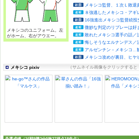
メキシコ監督、１次Ｌ敗退
８強逃したメキシコ・アギ
16強進出メキシコ監督続投
微妙な判定のリプレーは好
メキシコのユニフォーム。左
敗れたメキシコ選手の話／
がホーム、右がアウエー。
悔しそうなエルナンデス／
アルゼンチン－メキシコ…
メキシコ攻めが裏目、ヒヤ
メキシコ pixiv
（サムネイル画像をクリックすると「
予選成績（16戦9勝2分5敗27得点18失点）