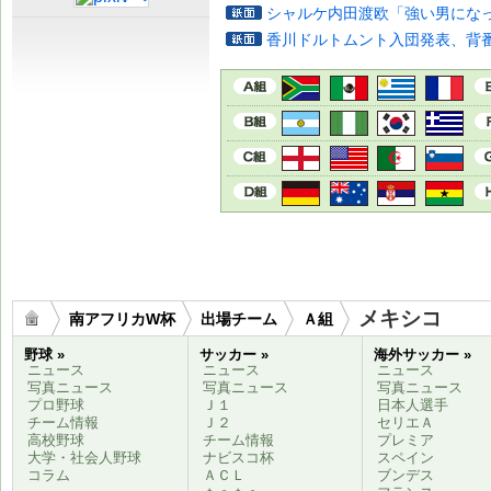
シャルケ内田渡欧「強い男にな
香川ドルトムント入団発表、背番
メキシコ
南アフリカW杯
出場チーム
Ａ組
野球 »
サッカー »
海外サッカー »
ニュース
ニュース
ニュース
写真ニュース
写真ニュース
写真ニュース
プロ野球
Ｊ１
日本人選手
チーム情報
Ｊ２
セリエＡ
高校野球
チーム情報
プレミア
大学・社会人野球
ナビスコ杯
スペイン
コラム
ＡＣＬ
ブンデス