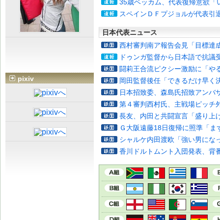
35歳ベッカム、代表復帰意欲「
スペインＤＦプジョルが代表引
日本代表ニュース
西村審判南ア報告会見「目標達
ドゥンガ監督から日本語で抗議
闘莉王合流ピクシー激励に「や
pixiv
岡田監督後任「できるだけ早く
日本招致委、森島氏招致アンバ
第４審判西村氏、主戦場ピッチ
長友、内田と共闘宣言「盛り上
Ｇ大阪遠藤18日復帰に照準「ま
シャルケ内田渡欧「強い男にな
香川ドルトムント入団発表、背番