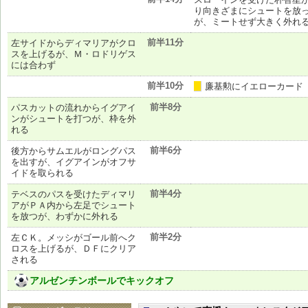
り向きざまにシュートを放
が、ミートせず大きく外れ
前半11分
左サイドからディマリアがクロ
スを上げるが、Ｍ・ロドリゲス
には合わず
前半10分
廉基勲にイエローカード
黄
前半8分
パスカットの流れからイグアイ
ンがシュートを打つが、枠を外
れる
前半6分
後方からサムエルがロングパス
を出すが、イグアインがオフサ
イドを取られる
前半4分
テベスのパスを受けたディマリ
アがＰＡ内から左足でシュート
を放つが、わずかに外れる
前半2分
左ＣＫ。メッシがゴール前へク
ロスを上げるが、ＤＦにクリア
される
アルゼンチンボールでキックオフ