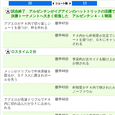
22
13
試合終了 アルゼンチンがイグアインのハットトリックの活躍
決勝トーナメントへ大きく前進した アルゼンチン４－１韓国
後半47分
アグエロがＰＡ内で切り返しシ
ュートを放つが、枠を外れる
後半46分
ＰＡ内から朴智星が左足で
ートを放つが、ＧＫにキャ
される
ロスタイム２分
後半45分
李栄杓が左サイドを駆け上
が倒される
後半44分
メッシがドリブルで中央突破を
図るが、ＤＦ３人に囲まれボー
ルを失う
後半43分
朴智星がＰＡ内で倒された
ノーファウル
後半42分
アグエロが高速ドリブルでＰＡ
内に切れ込んだがＤＦに止めら
れる