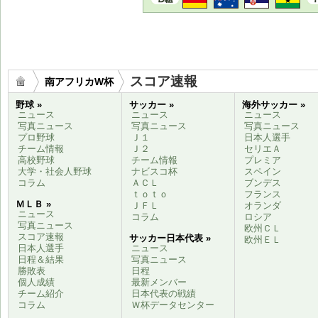
スコア速報
南アフリカW杯
野球 »
サッカー »
海外サッカー »
ニュース
ニュース
ニュース
写真ニュース
写真ニュース
写真ニュース
プロ野球
Ｊ１
日本人選手
チーム情報
Ｊ２
セリエＡ
高校野球
チーム情報
プレミア
大学・社会人野球
ナビスコ杯
スペイン
コラム
ＡＣＬ
ブンデス
ｔｏｔｏ
フランス
ＭＬＢ »
ＪＦＬ
オランダ
ニュース
コラム
ロシア
写真ニュース
欧州ＣＬ
スコア速報
サッカー日本代表 »
欧州ＥＬ
日本人選手
ニュース
日程＆結果
写真ニュース
勝敗表
日程
個人成績
最新メンバー
チーム紹介
日本代表の戦績
コラム
Ｗ杯データセンター