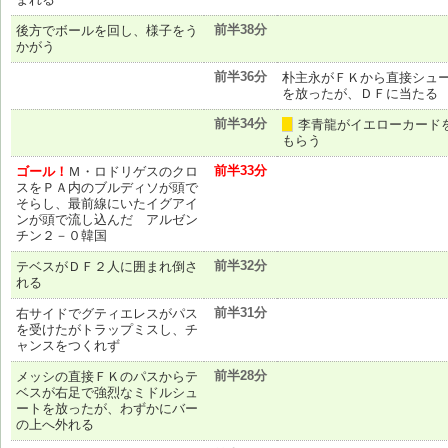
前半38分
後方でボールを回し、様子をう
かがう
前半36分
朴主永がＦＫから直接シュ
を放ったが、ＤＦに当たる
前半34分
李青龍がイエローカード
黄
もらう
前半33分
ゴール！
Ｍ・ロドリゲスのクロ
スをＰＡ内のブルディソが頭で
そらし、最前線にいたイグアイ
ンが頭で流し込んだ アルゼン
チン２－０韓国
前半32分
テベスがＤＦ２人に囲まれ倒さ
れる
前半31分
右サイドでグティエレスがパス
を受けたがトラップミスし、チ
ャンスをつくれず
前半28分
メッシの直接ＦＫのパスからテ
ベスが右足で強烈なミドルシュ
ートを放ったが、わずかにバー
の上へ外れる