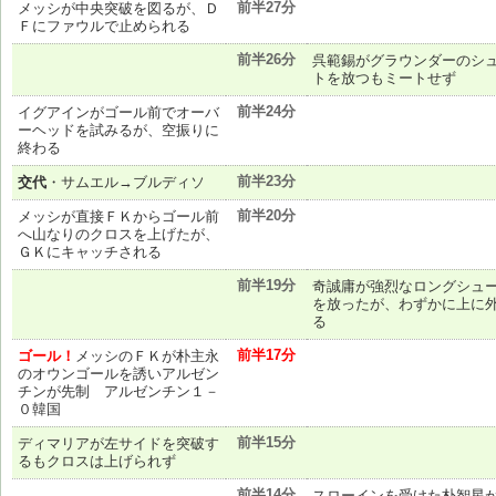
前半27分
メッシが中央突破を図るが、Ｄ
Ｆにファウルで止められる
前半26分
呉範錫がグラウンダーのシ
トを放つもミートせず
前半24分
イグアインがゴール前でオーバ
ーヘッドを試みるが、空振りに
終わる
前半23分
交代
・サムエル→ブルディソ
前半20分
メッシが直接ＦＫからゴール前
へ山なりのクロスを上げたが、
ＧＫにキャッチされる
前半19分
奇誠庸が強烈なロングシュ
を放ったが、わずかに上に
る
前半17分
ゴール！
メッシのＦＫが朴主永
のオウンゴールを誘いアルゼン
チンが先制 アルゼンチン１－
０韓国
前半15分
ディマリアが左サイドを突破す
るもクロスは上げられず
前半14分
スローインを受けた朴智星