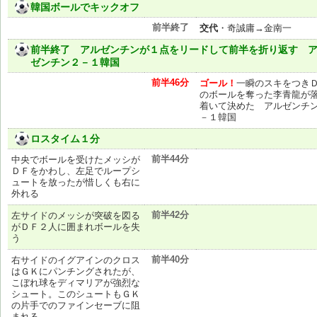
韓国ボールでキックオフ
前半終了
交代
・奇誠庸→金南一
前半終了 アルゼンチンが１点をリードして前半を折り返す 
ゼンチン２－１韓国
前半46分
ゴール！
一瞬のスキをつき
のボールを奪った李青龍が
着いて決めた アルゼンチ
－１韓国
ロスタイム１分
前半44分
中央でボールを受けたメッシが
ＤＦをかわし、左足でループシ
ュートを放ったが惜しくも右に
外れる
前半42分
左サイドのメッシが突破を図る
がＤＦ２人に囲まれボールを失
う
前半40分
右サイドのイグアインのクロス
はＧＫにパンチングされたが、
こぼれ球をディマリアが強烈な
シュート。このシュートもＧＫ
の片手でのファインセーブに阻
まれる