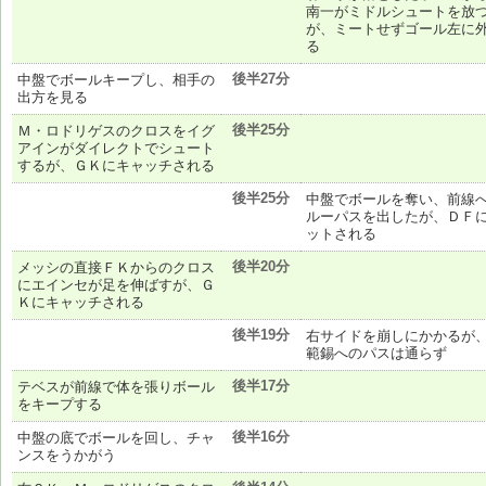
南一がミドルシュートを放
が、ミートせずゴール左に
る
後半27分
中盤でボールキープし、相手の
出方を見る
後半25分
Ｍ・ロドリゲスのクロスをイグ
アインがダイレクトでシュート
するが、ＧＫにキャッチされる
後半25分
中盤でボールを奪い、前線
ルーパスを出したが、ＤＦ
ットされる
後半20分
メッシの直接ＦＫからのクロス
にエインセが足を伸ばすが、Ｇ
Ｋにキャッチされる
後半19分
右サイドを崩しにかかるが
範錫へのパスは通らず
後半17分
テベスが前線で体を張りボール
をキープする
後半16分
中盤の底でボールを回し、チャ
ンスをうかがう