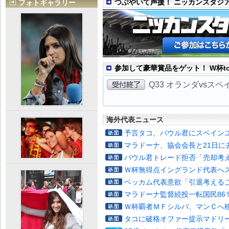
つぶやいて声援！ ニッカンスタジ
フォトギャラリー
参加して豪華賞品をゲット！ W杯to
Q33 オランダvsス
海外代表ニュース
予言タコ、パウル君にスペイン
マラドーナ、協会会長と21日に
パウル君トレード拒否「売却考
Ｗ杯無得点イングランド代表へ
ベッカム代表意欲「引退考える
マラドーナ監督続投一転国民86
Ｗ杯覇者ＭＦシルバ、マンＣへ
タコに破格オファー提示マドリ