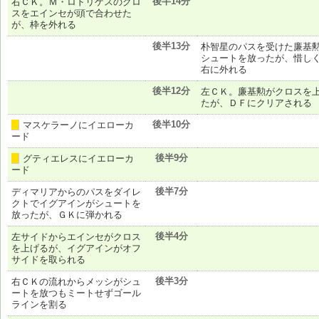
後半14分
右ＣＫ。Ｍ・ロドリゲスのクロ
スをエインセが頭で合わせた
が、枠を外れる
後半13分
朴智星のパスを受けた廉基
シュートを放ったが、惜し
右に外れる
後半12分
左ＣＫ。廉基勲がクロスを
たが、ＤＦにクリアされる
後半10分
マスケラーノにイエローカ
黄
ード
後半9分
グティエレスにイエローカ
黄
ード
後半7分
ディマリアからのパスをダイレ
クトでイグアインがシュートを
放ったが、ＧＫに弾かれる
後半4分
左サイドからエインセがクロス
を上げるが、イグアインがオフ
サイドを取られる
後半3分
右ＣＫの流れからメッシがシュ
ートを放つもミートせずゴール
ラインを割る