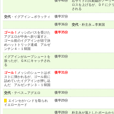
後半40分
右サイドの呉範錫がアーリ
ロスを上げるが、ＤＦにク
される
後半37分
交代
・イグアイン→ボラッティ
後半36分
交代
・朴主永→李東国
後半35分
ゴール！
メッシのパスを受けた
アグエロが中央へ折り返すと、
ゴール前のイグアインが頭で決
めハットトリック達成 アルゼ
ンチン４－１韓国
後半33分
イグアインがループシュートを
放ったが、ＧＫにキャッチされ
る
後半31分
ゴール！
メッシのシュートはポ
ストに弾かれるが、ゴール前に
詰めていたイグアインが押し込
んだ アルゼンチン３－１韓国
後半30分
交代
・テベス→アグエロ
後半29分
エインセがハンドを取られ
黄
イエローカード
後半28分
朴主永が落としたボールか