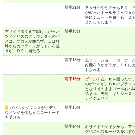
前半21分
ＰＡ外のやや左からＦＫ。
が蹴ったボールをタイウォ
快にシュートを狙うも、Ｄ
当たってしまう
前半19分
右サイド深くまで駆け上がった
ツィオリスのグラウンダーのパ
スは、ゲカスが触れず。こぼれ
球からカツラニスがミドルを狙
うが、ＤＦに当たる
前半18分
左ＣＫ。ショートコーナー
好機をうかがうが、ＤＦに
トされる
前半16分
ゴール！
左ＦＫを蹴ったウ
のボールが、ＧＫのブライ
となりそのままゴール右へ
込まれ、先制 ギリシャ０
ナイジェリア
前半15分
パパスタソプロスがオデム
黄
ウィンジを倒しイエローカード
を受ける
前半14分
右サイドのケイタから、ア
グベニへスルーパスを出す