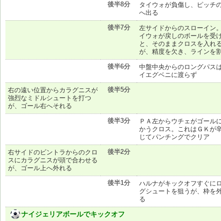
後半8分
タイウォが負傷し、ピッチ
へ出る
後半7分
左サイドからのスローイン
イウォが戻しのボールを受
と、そのままクロスを入れ
が、精度を欠き、ラインを
後半6分
中盤中央からのロングパス
イエグベニに渡らず
後半5分
右の遠い位置からカラグニスが
強烈なミドルシュートを打つ
が、ゴール右へそれる
後半3分
ＰＡ左からウチェがゴール
かうクロス。これはＧＫが
じてパンチングでクリア
後半2分
右サイドのビントラからのクロ
スにカラグニスが頭で合わせる
が、ゴール上へ外れる
後半1分
ハルナがキックオフすぐに
グシュートを狙うが、枠を
る
ナイジェリアボールでキックオフ