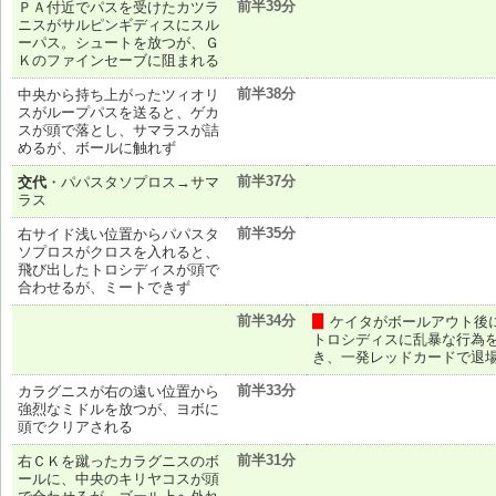
前半39分
ＰＡ付近でパスを受けたカツラ
ニスがサルピンギディスにスル
ーパス。シュートを放つが、Ｇ
Ｋのファインセーブに阻まれる
前半38分
中央から持ち上がったツィオリ
スがループパスを送ると、ゲカ
スが頭で落とし、サマラスが詰
めるが、ボールに触れず
前半37分
交代
・パパスタソプロス→サマ
ラス
前半35分
右サイド浅い位置からパパスタ
ソプロスがクロスを入れると、
飛び出したトロシディスが頭で
合わせるが、ミートできず
前半34分
ケイタがボールアウト後
赤
トロシディスに乱暴な行為
き、一発レッドカードで退
前半33分
カラグニスが右の遠い位置から
強烈なミドルを放つが、ヨボに
頭でクリアされる
前半31分
右ＣＫを蹴ったカラグニスのボ
ールに、中央のキリヤコスが頭