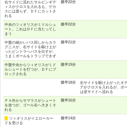
後半22分
右サイドに流れたサルピンギデ
ィスがクロスを入れるも、ゲカ
スには渡らず、ＤＦにカットさ
れる
後半22分
中央のツィオリスがミドルシュ
ート。これはＤＦに当たってし
まう
後半21分
中盤の細かいパス回しからカラ
グニスが、右サイドを駆け上が
ったビントラへパスを出すが、
うまくボールをトラップできず
後半19分
中盤中央からツィオリスがミド
ルシュートを打つが、ＤＦにブ
ロックされる
後半18分
右サイドを駆け上がったオ
アがクロスを入れるが、ボ
は逆サイドへ流れる
後半16分
ＰＡ外からサマラスがシュート
を放つが、ゴール右へ大きくそ
れる
後半14分
ツィオリスがイエローカー
黄
ドを受ける