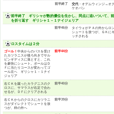
前半終了
交代
・オデムウィンジ→オ
ケオバシ
前半終了 ギリシャが数的優位を生かし、同点に追いついて、
を折り返す ギリシャ１－１ナイジェリア
前半46分
タイウォがＰＡの外からロ
シュートを放つが、ＧＫに
ッチされる
ロスタイムは２分
前半44分
ゴール！
中央からのパスを受け
たカツラニスが後ろ向きでサル
ピンギディスに落とすと、これ
を豪快にシュート。ボールはＤ
Ｆに当たりコースが変わってゴ
ール左へ ギリシャ１－１ナイ
ジェリア
前半40分
右ＣＫを蹴ったカラグニスのク
ロスに、サマラスが右足で合わ
せるが、ＤＦにクリアされる
前半39分
右ＣＫからのクロスにカツラニ
スがダイレクトでシュートを放
つが、枠の外へ