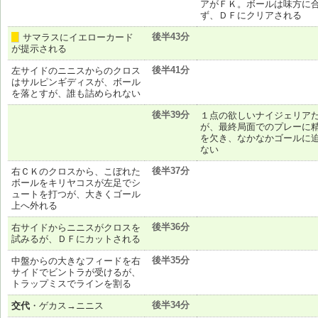
アがＦＫ。ボールは味方に
ず、ＤＦにクリアされる
後半43分
サマラスにイエローカード
黄
が提示される
後半41分
左サイドのニニスからのクロス
はサルピンギディスが、ボール
を落とすが、誰も詰められない
後半39分
１点の欲しいナイジェリア
が、最終局面でのプレーに
を欠き、なかなかゴールに
ない
後半37分
右ＣＫのクロスから、こぼれた
ボールをキリヤコスが左足でシ
ュートを打つが、大きくゴール
上へ外れる
後半36分
右サイドからニニスがクロスを
試みるが、ＤＦにカットされる
後半35分
中盤からの大きなフィードを右
サイドでビントラが受けるが、
トラップミスでラインを割る
後半34分
交代
・ゲカス→ニニス