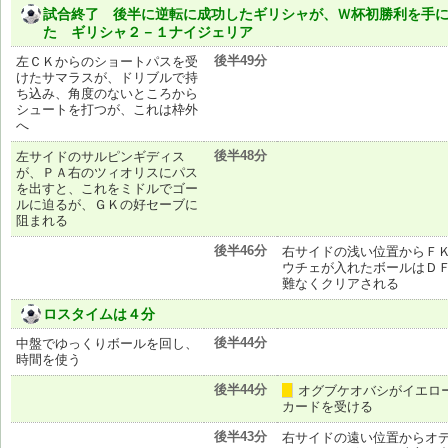
試合終了 後半に逆転に成功したギリシャが、Ｗ杯初勝利を手
た ギリシャ２－１ナイジェリア
後半49分
左ＣＫからのショートパスを受
けたサマラスが、ドリブルで持
ち込み、角度のないところから
シュートを打つが、これは枠外
へ
後半48分
左サイドのサルピンギディス
が、ＰＡ右のツィオリスにパス
を出すと、これをミドルでゴー
ルに迫るが、ＧＫの好セーブに
阻まれる
後半46分
右サイドの浅い位置からＦ
ウチェが入れたボールはＤ
難なくクリアされる
ロスタイムは４分
後半44分
中盤でゆっくりボールを回し、
時間を使う
後半44分
オグブケオバシがイエロ
黄
カードを受ける
後半43分
右サイドの遠い位置からオ