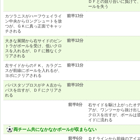
ＤＦとの競り合いに負けて
ールを失う
前半13分
カツラニスがハーフウェイライ
ン中央からロングシュートを放
つが、ＧＫに真っ正面でキャッ
チされる
前半12分
大きな展開から右サイドのビン
トラがボールを受け、低いクロ
スを入れるが、ＤＦに難なくク
リアされる
前半11分
左サイドからのＦＫ。カラグニ
スが前線にボールを入れるが、
ヨボにクリアされる
前半10分
パパスタソプロスがＰＡ左から
パスを出すが、ＤＦにクリアさ
れる
前半8分
右サイドを駆け上がったオ
アが、ワンツーから抜け出
クロスを出すが、ボールは
イドに流れる
両チーム共になかなかボールが収まらない
前半6分
ＤＦラインから前線のアイ