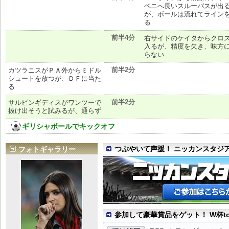
ベニへ長いスルーパスが出
が、ボールは流れてライン
る
前半4分
右サイドのケイタからクロ
入るが、精度を欠き、味方
らない
前半2分
カツラニスがＰＡ外からミドル
シュートを放つが、ＤＦに当た
る
前半2分
サルピンギディスがワンツーで
抜け出そうと試みるが、通らず
ギリシャボールでキックオフ
つぶやいて声援！ ニッカンスタジ
フォトギャラリー
参加して豪華賞品をゲット！ W杯to