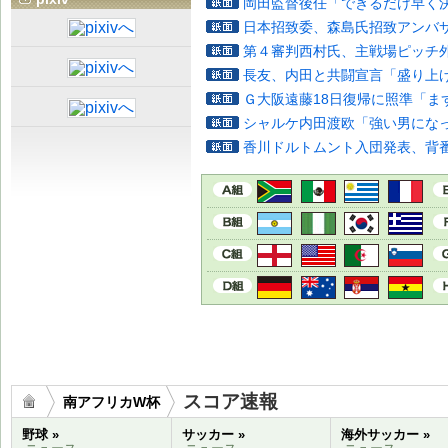
岡田監督後任「できるだけ早く
日本招致委、森島氏招致アンバ
第４審判西村氏、主戦場ピッチ
長友、内田と共闘宣言「盛り上
Ｇ大阪遠藤18日復帰に照準「ま
シャルケ内田渡欧「強い男にな
香川ドルトムント入団発表、背番
スコア速報
南アフリカW杯
野球 »
サッカー »
海外サッカー »