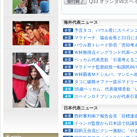
Q33 オランダvsス
海外代表ニュース
予言タコ、パウル君にスペイン
マラドーナ、協会会長と21日に
パウル君トレード拒否「売却考
Ｗ杯無得点イングランド代表へ
ベッカム代表意欲「引退考える
マラドーナ監督続投一転国民86
Ｗ杯覇者ＭＦシルバ、マンＣへ
タコに破格オファー提示マドリ
35歳ベッカム、代表復帰意欲「
スペインＤＦプジョルが代表引
日本代表ニュース
西村審判南ア報告会見「目標達
ドゥンガ監督から日本語で抗議
闘莉王合流ピクシー激励に「や
pixiv