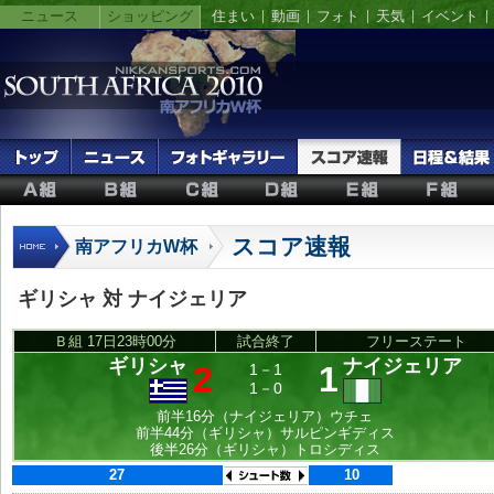
ニュース
ショッピング
住まい
動画
フォト
天気
イベント
スコア速報
南アフリカW杯
ギリシャ 対 ナイジェリア
Ｂ組 17日23時00分
試合終了
フリーステート
ギリシャ
ナイジェリア
2
1
1－1
1－0
前半16分（ナイジェリア）ウチェ
前半44分（ギリシャ）サルピンギディス
後半26分（ギリシャ）トロシディス
27
10