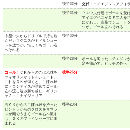
後半32分
交代
・エチエジレ→アフォ
後半31分
ＰＡ中央付近でボールを受
アイエグベニがＤＦ二人を
にかわし、左足でシュート
つが、ゴール左へそれる
後半30分
中盤中央からドリブルで持ち込
んだカラグニスがミドルシュー
トを放つが、惜しくもゴール右
へそれる
後半28分
ボールを追ったエチエジレ
足を痛めて、ピッチの外へ
後半26分
ゴール！
ＣＫからのこぼれ球を
ツィオリスがミドルシュート。
これをＧＫが弾くと、こぼれ球
にトロシディスが詰めてゴール
左へ流し込み勝ち越し ギリシ
ャ２－１ナイジェリア
後半23分
右ＣＫからのこぼれ球を拾った
ビントラからのクロスをサマラ
スが頭でうまくゴール右へ流す
も、ＧＫのファインセーブに阻
まれる