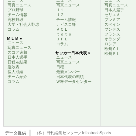
ニュース
ニュース
ニュース
写真ニュース
写真ニュース
写真ニュース
プロ野球
Ｊ１
日本人選手
チーム情報
Ｊ２
セリエＡ
高校野球
チーム情報
プレミア
大学・社会人野球
ナビスコ杯
スペイン
コラム
ＡＣＬ
ブンデス
ｔｏｔｏ
フランス
ＭＬＢ »
ＪＦＬ
オランダ
ニュース
コラム
ロシア
写真ニュース
欧州ＣＬ
スコア速報
サッカー日本代表 »
欧州ＥＬ
日本人選手
ニュース
日程＆結果
写真ニュース
勝敗表
日程
個人成績
最新メンバー
チーム紹介
日本代表の戦績
コラム
Ｗ杯データセンター
データ提供
（株）日刊編集センター／InfostradaSports