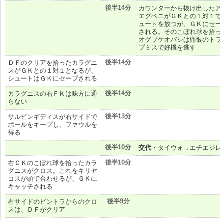
後半14分
カウンターから抜け出した
エグベニがＧＫとの１対１
ュートを放つが、ＧＫにセ
される。そのこぼれ球を拾
オグブケオバシは痛恨のト
プミスで好機を逃す
後半14分
ＤＦのクリアを拾ったカラグニ
スがＧＫとの１対１となるが、
シュートはＧＫにセーブされる
後半14分
カラグニスの右ＦＫは味方に通
らない
後半13分
サルピンギディスが右サイドで
ボールをキープし、ファウルを
得る
後半10分
交代
・タイウォ→エチエジ
後半10分
右ＣＫのこぼれ球を拾ったカラ
グニスがクロス。これをキリヤ
コスが頭で合わせるが、ＧＫに
キャッチされる
後半9分
右サイドのビントラからのクロ
スは、ＤＦがクリア