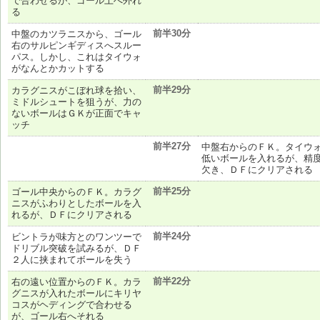
で合わせるが、ゴール上へ外れ
る
前半30分
中盤のカツラニスから、ゴール
右のサルピンギディスへスルー
パス。しかし、これはタイウォ
がなんとかカットする
前半29分
カラグニスがこぼれ球を拾い、
ミドルシュートを狙うが、力の
ないボールはＧＫが正面でキャ
ッチ
前半27分
中盤右からのＦＫ。タイウ
低いボールを入れるが、精
欠き、ＤＦにクリアされる
前半25分
ゴール中央からのＦＫ。カラグ
ニスがふわりとしたボールを入
れるが、ＤＦにクリアされる
前半24分
ビントラが味方とのワンツーで
ドリブル突破を試みるが、ＤＦ
２人に挟まれてボールを失う
前半22分
右の遠い位置からのＦＫ。カラ
グニスが入れたボールにキリヤ
コスがヘディングで合わせる
が、ゴール右へそれる