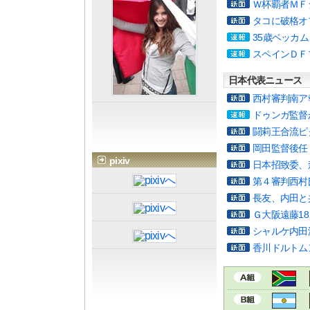
Ｗ杯覇者ＭＦ
タコに破格オ
35歳ベッカ
スペインＤＦ
日本代表ニュース
西村審判南ア
ドゥンガ監督
闘莉王合流ピ
岡田監督後任
pixiv
日本招致委、
第４審判西村
長友、内田と
Ｇ大阪遠藤1
シャルケ内田
香川ドルトム