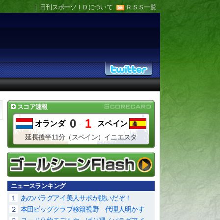
日刊スポーツＩＤについて
ＲＳＳ一覧
スコア速報
0
1
オランダ
-
スペイン
延長後半11分（スペイン）イニエスタ
ニュースランキング
１
あのパラグアイ美人サポが脱いだぞ！
２
本田ビッグクラブ移籍視野 代理人明かす