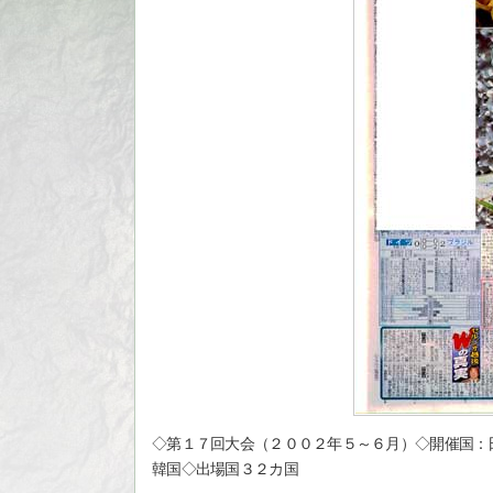
◇第１７回大会（２００２年５～６月）◇開催国：
韓国◇出場国３２カ国