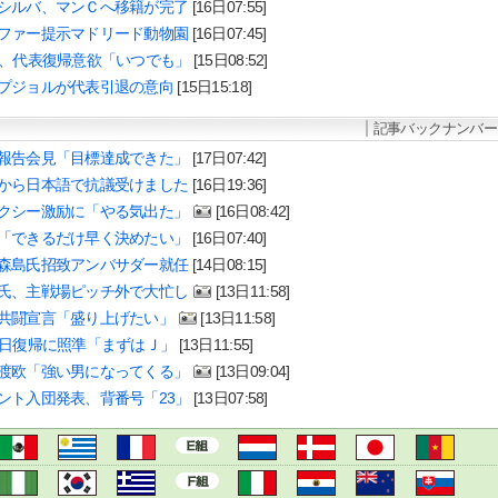
シルバ、マンＣへ移籍が完了
[16日07:55]
ファー提示マドリード動物園
[16日07:45]
ム、代表復帰意欲「いつでも」
[15日08:52]
プジョルが代表引退の意向
[15日15:18]
記事バックナンバー
報告会見「目標達成できた」
[17日07:42]
から日本語で抗議受けました
[16日19:36]
クシー激励に「やる気出た」
[16日08:42]
「できるだけ早く決めたい」
[16日07:40]
森島氏招致アンバサダー就任
[14日08:15]
氏、主戦場ピッチ外で大忙し
[13日11:58]
共闘宣言「盛り上げたい」
[13日11:58]
8日復帰に照準「まずはＪ」
[13日11:55]
渡欧「強い男になってくる」
[13日09:04]
ント入団発表、背番号「23」
[13日07:58]