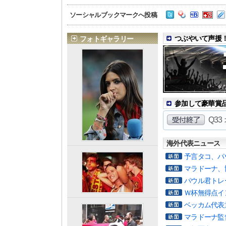
ソーシャルブックマークへ投稿
つぶやいて声援！
フォトギャラリー
参加して豪華賞品を
Q3
海外代表ニュース
予言タコ、パ
マラドーナ、
パウル君トレ
Ｗ杯無得点イ
ベッカム代表
マラドーナ監