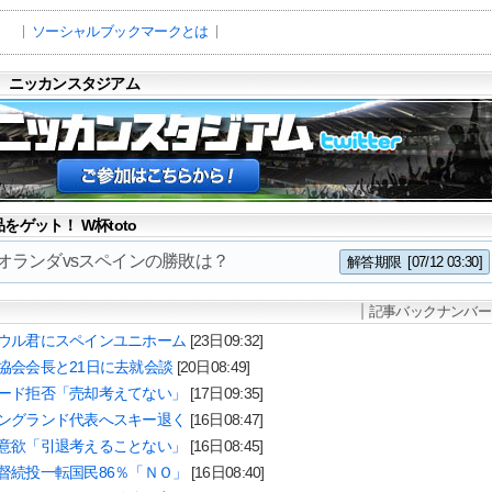
ソーシャルブックマークとは
 ニッカンスタジアム
ゲット！ W杯toto
3 オランダvsスペインの勝敗は？
解答期限
[07/12 03:30]
記事バックナンバー
ウル君にスペインユニホーム
[23日09:32]
協会会長と21日に去就会談
[20日08:49]
ード拒否「売却考えてない」
[17日09:35]
ングランド代表へスキー退く
[16日08:47]
意欲「引退考えることない」
[16日08:45]
督続投一転国民86％「ＮＯ」
[16日08:40]