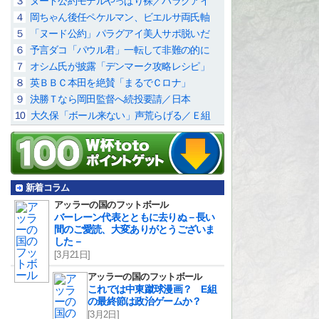
３
ヌード公約モデルやっぱり裸／パラグアイ
４
岡ちゃん後任ペケルマン、ビエルサ両氏軸
５
「ヌード公約」パラグアイ美人サポ脱いだ
６
予言ダコ「パウル君」一転して非難の的に
７
オシム氏が披露「デンマーク攻略レシピ」
８
英ＢＢＣ本田を絶賛「まるでＣロナ」
９
決勝Ｔなら岡田監督へ続投要請／日本
10
大久保「ボール来ない」声荒らげる／Ｅ組
新着コラム
アッラーの国のフットボール
バーレーン代表とともに去りぬ－長い
間のご愛読、大変ありがとうございま
した－
[3月21日]
アッラーの国のフットボール
これでは中東蹴球漫画？ E組
の最終節は政治ゲームか？
[3月2日]