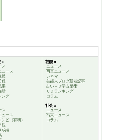
 »
芸能 »
ース
ニュース
ニュース
写真ニュース
速報
シネマ
日程
芸能人ブログ新着記事
結果
占い－０学占星術
住所
ＣＤランキング
シング
コラム
社会 »
ース
ニュース
ニュース
写真ニュース
コンピ（有料）
コラム
日程
ス成績
馬
表