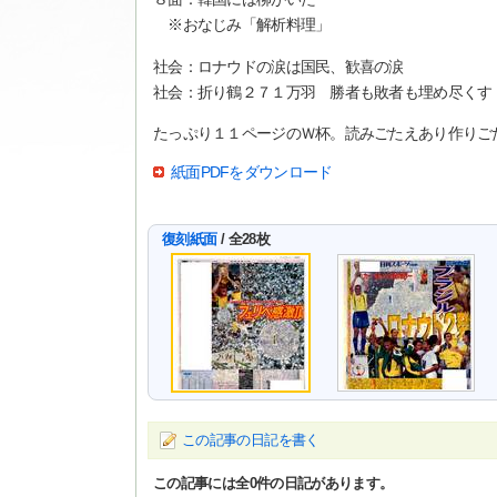
※おなじみ「解析料理」
社会：ロナウドの涙は国民、歓喜の涙
社会：折り鶴２７１万羽 勝者も敗者も埋め尽くす
たっぷり１１ページのＷ杯。読みごたえあり作りご
紙面PDFをダウンロード
復刻紙面
/ 全28枚
この記事の日記を書く
この記事には全
0
件の日記があります。