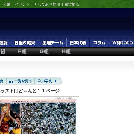
天気
イベント
とっておき情報
積雪情報
杯ラストはど～んと１１ページ