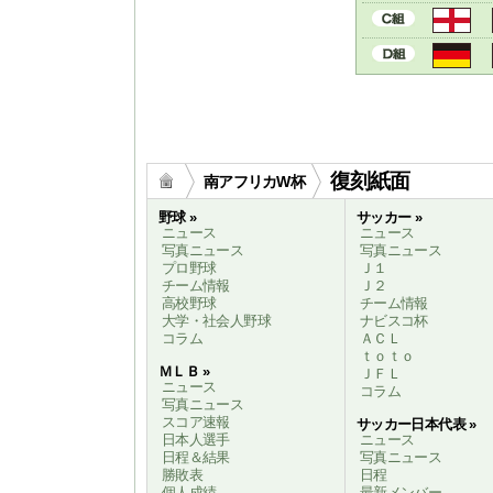
復刻紙面
南アフリカW杯
野球 »
サッカー »
ニュース
ニュース
写真ニュース
写真ニュース
プロ野球
Ｊ１
チーム情報
Ｊ２
高校野球
チーム情報
大学・社会人野球
ナビスコ杯
コラム
ＡＣＬ
ｔｏｔｏ
ＭＬＢ »
ＪＦＬ
ニュース
コラム
写真ニュース
スコア速報
サッカー日本代表 »
日本人選手
ニュース
日程＆結果
写真ニュース
勝敗表
日程
個人成績
最新メンバー