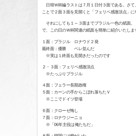
日韓Ｗ杯編ラストは７月１日付３面である。さて
ことで２面３面を見開くと「フェリペ感激頂点」に
それにしても１～３面までブラジル一色の紙面。
で、この日のＷ杯関連の紙面を簡単に紹介いたしま
１面：ブラジル ロナウド２発
最終面：優勝 ペレ並んだ
※実は１終面も見開きだったのです
２・３面：フェリペ感激頂点
※たっぷりブラジル
４面：フェラー長期政権
５面：カーンの手からこぼれ落ちたＶ
※ここでドイツ登場
６面：クローゼ悔し
７面：ロナウジーニョ
※「06年主役は俺たちだ」
８面：韓国には柳がいた