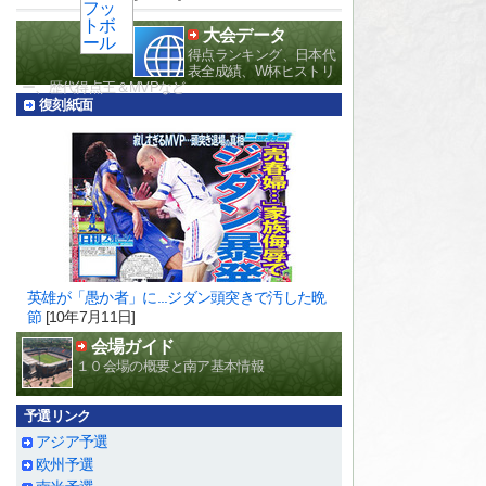
大会データ
得点ランキング、日本代
表全成績、W杯ヒストリ
ー、歴代得点王＆MVPなど
復刻紙面
英雄が「愚か者」に...ジダン頭突きで汚した晩
節
[10年7月11日]
会場ガイド
１０会場の概要と南ア基本情報
予選リンク
アジア予選
欧州予選