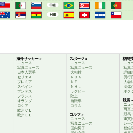
海外サッカー »
スポーツ »
格闘技
ニュース
ニュース
ニュ
写真ニュース
写真ニュース
写真
日本人選手
大相撲
詳細
セリエＡ
ＮＢＡ
興行
プレミア
ＮＦＬ
大会
スペイン
ＮＨＬ
団体
ブンデス
ラグビー
ボク
フランス
陸上
競馬 »
オランダ
自転車
ニュ
ロシア
コラム
写真
欧州ＣＬ
競馬
ゴルフ »
欧州ＥＬ
ニュース
重賞
写真ニュース
レー
国内男子
登録
国内女子
出馬