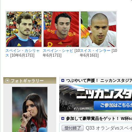
スペイン・カシリャ
スペイン・シャビ
[10
スイス・インラー
[10
ス
[10年6月17日]
年6月17日]
年6月16日]
つぶやいて声援！ ニッカンスタジ
フォトギャラリー
参加して豪華賞品をゲット！ W杯to
Q33 オランダvsス