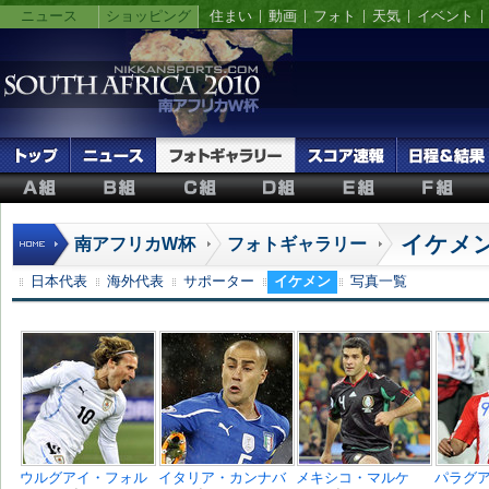
ニュース
ショッピング
住まい
動画
フォト
天気
イベント
イケメ
南アフリカW杯
フォトギャラリー
日本代表
海外代表
サポーター
イケメン
写真一覧
ウルグアイ・フォル
イタリア・カンナバ
メキシコ・マルケ
パラグ