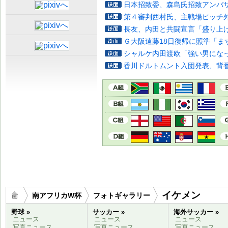
日本招致委、森島氏招致アンバ
第４審判西村氏、主戦場ピッチ
長友、内田と共闘宣言「盛り上
Ｇ大阪遠藤18日復帰に照準「ま
シャルケ内田渡欧「強い男にな
香川ドルトムント入団発表、背番
イケメン
南アフリカW杯
フォトギャラリー
野球 »
サッカー »
海外サッカー »
ニュース
ニュース
ニュース
写真ニュース
写真ニュース
写真ニュース