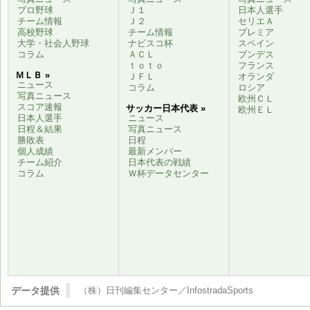
プロ野球
Ｊ１
日本人選手
チーム情報
Ｊ２
セリエＡ
高校野球
チーム情報
プレミア
大学・社会人野球
ナビスコ杯
スペイン
コラム
ＡＣＬ
ブンデス
ｔｏｔｏ
フランス
ＭＬＢ »
ＪＦＬ
オランダ
ニュース
コラム
ロシア
写真ニュース
欧州ＣＬ
スコア速報
サッカー日本代表 »
欧州ＥＬ
日本人選手
ニュース
日程＆結果
写真ニュース
勝敗表
日程
個人成績
最新メンバー
チーム紹介
日本代表の戦績
コラム
Ｗ杯データセンター
データ提供
（株）日刊編集センター／InfostradaSports