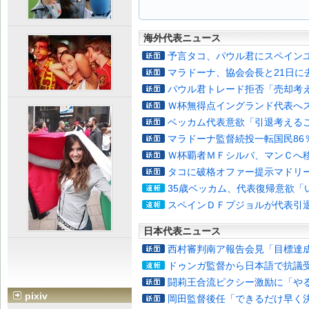
海外代表ニュース
予言タコ、パウル君にスペイン
マラドーナ、協会会長と21日に
パウル君トレード拒否「売却考
Ｗ杯無得点イングランド代表へ
ベッカム代表意欲「引退考える
マラドーナ監督続投一転国民86
Ｗ杯覇者ＭＦシルバ、マンＣへ
タコに破格オファー提示マドリ
35歳ベッカム、代表復帰意欲「
スペインＤＦプジョルが代表引
日本代表ニュース
西村審判南ア報告会見「目標達
ドゥンガ監督から日本語で抗議
闘莉王合流ピクシー激励に「や
pixiv
岡田監督後任「できるだけ早く