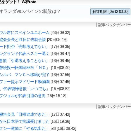
ゲット！ W杯toto
3 オランダvsスペインの勝敗は？
解答期限
[07/12 03:30]
記事バックナンバー
ウル君にスペインユニホーム
[23日09:32]
協会会長と21日に去就会談
[20日08:49]
ード拒否「売却考えてない」
[17日09:35]
ングランド代表へスキー退く
[16日08:47]
意欲「引退考えることない」
[16日08:45]
督続投一転国民86％「ＮＯ」
[16日08:40]
シルバ、マンＣへ移籍が完了
[16日07:55]
ファー提示マドリード動物園
[16日07:45]
ム、代表復帰意欲「いつでも」
[15日08:52]
プジョルが代表引退の意向
[15日15:18]
記事バックナンバー
報告会見「目標達成できた」
[17日07:42]
から日本語で抗議受けました
[16日19:36]
クシー激励に「やる気出た」
[16日08:42]