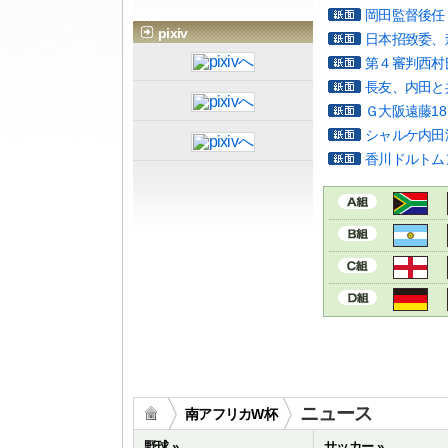
岡田監督後任
pixiv
日本招致委、
第４審判西村
長友、内田と
Ｇ大阪遠藤1
シャルケ内田
香川ドルトム
ニュース
南アフリカW杯
野球 »
サッカー »