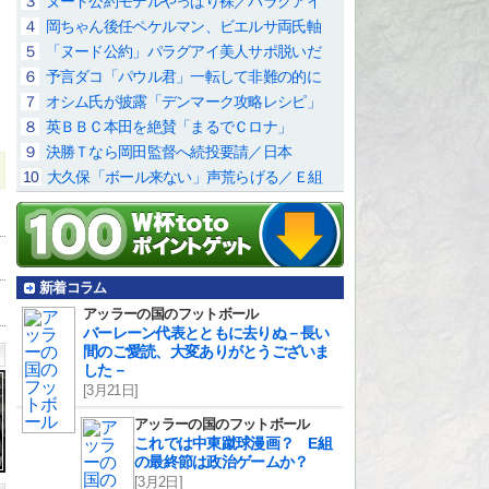
３
ヌード公約モデルやっぱり裸／パラグアイ
４
岡ちゃん後任ペケルマン、ビエルサ両氏軸
５
「ヌード公約」パラグアイ美人サポ脱いだ
６
予言ダコ「パウル君」一転して非難の的に
７
オシム氏が披露「デンマーク攻略レシピ」
８
英ＢＢＣ本田を絶賛「まるでＣロナ」
９
決勝Ｔなら岡田監督へ続投要請／日本
10
大久保「ボール来ない」声荒らげる／Ｅ組
新着コラム
アッラーの国のフットボール
バーレーン代表とともに去りぬ－長い
間のご愛読、大変ありがとうございま
した－
[3月21日]
アッラーの国のフットボール
これでは中東蹴球漫画？ E組
の最終節は政治ゲームか？
[3月2日]