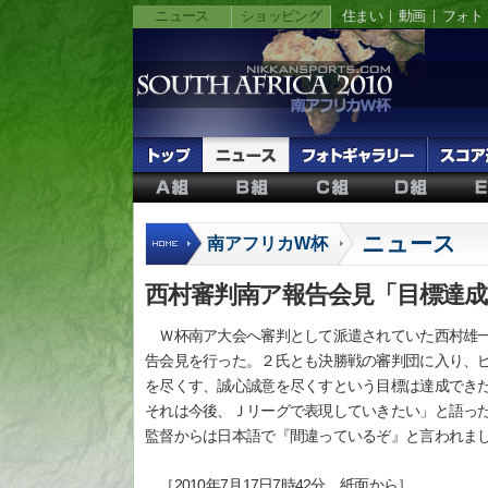
ニュース
ショッピング
住まい
動画
フォト
ニュース
南アフリカW杯
西村審判南ア報告会見「目標達
Ｗ杯南ア大会へ審判として派遣されていた西村雄一
告会見を行った。２氏とも決勝戦の審判団に入り、
を尽くす、誠心誠意を尽くすという目標は達成でき
それは今後、Ｊリーグで表現していきたい」と語っ
監督からは日本語で『間違っているぞ』と言われま
［2010年7月17日7時42分 紙面から］