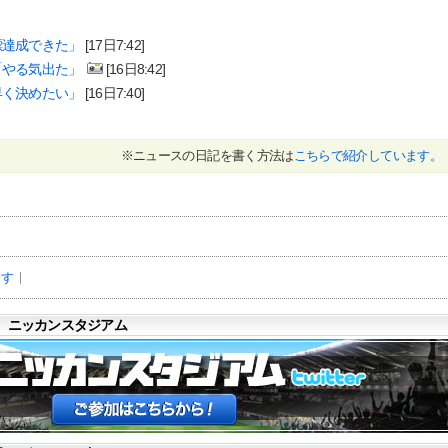
標達成できた」
[17日7:42]
「やる気出た」
[16日8:42]
早く決めたい」
[16日7:40]
※ニュースの日記を書く方法は
こちらで紹介しています。
探す
 ニッカンスタジアム