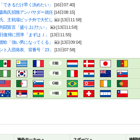
「できるだけ早く決めたい」
[16日07:40]
森島氏招致アンバサダー就任
[14日08:15]
氏、主戦場ピッチ外で大忙し
[13日11:58]
共闘宣言「盛り上げたい」
[13日11:58]
8日復帰に照準「まずはＪ」
[13日11:55]
渡欧「強い男になってくる」
[13日09:04]
ント入団発表、背番号「23」
[13日07:58]
海外サッカー »
スポーツ »
格闘技