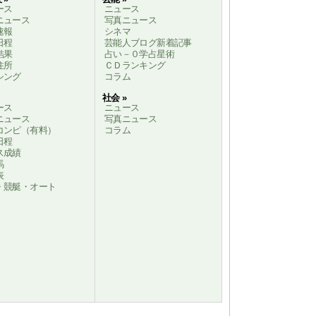
ース
ニュース
ニュース
写真ニュース
速報
シネマ
日程
芸能人ブログ新着記事
結果
占い－０学占星術
住所
ＣＤランキング
シング
コラム
社会 »
ース
ニュース
ニュース
写真ニュース
コンピ（有料）
コラム
日程
ス成績
馬
表
・競艇・オート