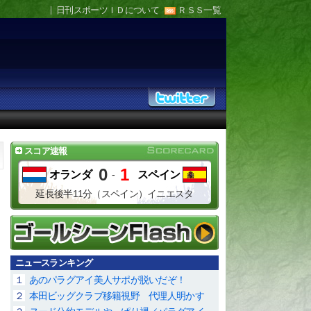
日刊スポーツＩＤについて
ＲＳＳ一覧
スコア速報
0
1
オランダ
-
スペイン
延長後半11分（スペイン）イニエスタ
ニュースランキング
１
あのパラグアイ美人サポが脱いだぞ！
２
本田ビッグクラブ移籍視野 代理人明かす