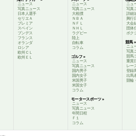
ニュース
ニュース
ニュ
写真ニュース
写真ニュース
写真
日本人選手
大相撲
詳細
セリエＡ
ＮＢＡ
興行
プレミア
ＮＦＬ
大会
スペイン
ＮＨＬ
団体
ブンデス
ラグビー
ボク
フランス
陸上
競馬 »
オランダ
自転車
ニュ
ロシア
コラム
写真
欧州ＣＬ
競馬
ゴルフ »
欧州ＥＬ
ニュース
重賞
写真ニュース
レー
国内男子
登録
国内女子
出馬
米国男子
競輪
米国女子
コラム
モータースポーツ »
ニュース
写真ニュース
年間日程
Ｆ１
コラム