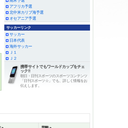
南米予選
アフリカ予選
北中米カリブ海予選
オセアニア予選
サッカーリンク
サッカー
日本代表
海外サッカー
Ｊ１
Ｊ２
携帯サイトでもワールドカップをチェ
ック!!
朝日・日刊スポーツのスポーツコンテンツ
「日刊スポーツ☆」でも、詳しく情報をお
伝えします。
 »
芸能 »