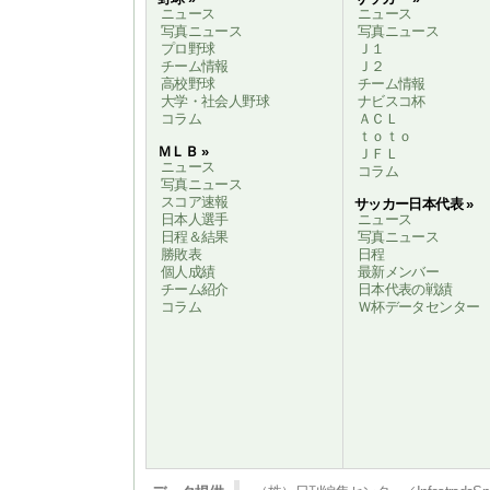
ニュース
ニュース
写真ニュース
写真ニュース
プロ野球
Ｊ１
チーム情報
Ｊ２
高校野球
チーム情報
大学・社会人野球
ナビスコ杯
コラム
ＡＣＬ
ｔｏｔｏ
ＭＬＢ »
ＪＦＬ
ニュース
コラム
写真ニュース
スコア速報
サッカー日本代表 »
日本人選手
ニュース
日程＆結果
写真ニュース
勝敗表
日程
個人成績
最新メンバー
チーム紹介
日本代表の戦績
コラム
Ｗ杯データセンター