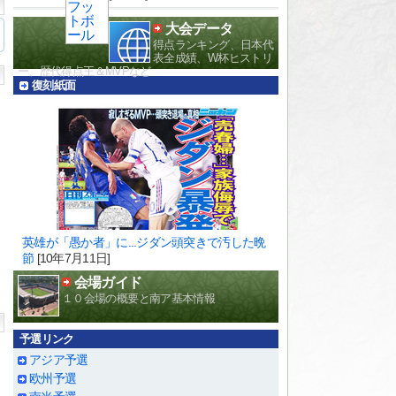
大会データ
得点ランキング、日本代
表全成績、W杯ヒストリ
ー、歴代得点王＆MVPなど
復刻紙面
英雄が「愚か者」に...ジダン頭突きで汚した晩
節
[10年7月11日]
会場ガイド
１０会場の概要と南ア基本情報
予選リンク
アジア予選
欧州予選