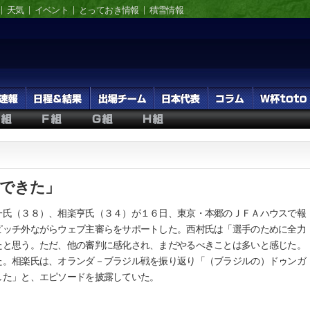
天気
イベント
とっておき情報
積雪情報
成できた」
氏（３８）、相楽亨氏（３４）が１６日、東京・本郷のＪＦＡハウスで報
ピッチ外ながらウェブ主審らをサポートした。西村氏は「選手のために全力
たと思う。ただ、他の審判に感化され、まだやるべきことは多いと感じた。
た。相楽氏は、オランダ－ブラジル戦を振り返り「（ブラジルの）ドゥンガ
した」と、エピソードを披露していた。