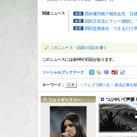
関連ニュース
西村審判南ア報告会見「目
闘莉王合流ピクシー激励に
岡田監督後任「できるだけ
このニュース・話題の日記を書く
このニュースには全
0
件の日記があります。
ソーシャルブックマーク
日本
ウェブで調べる
過去記事を
キーワード：
つぶやいて声援！
フォトギャラリー