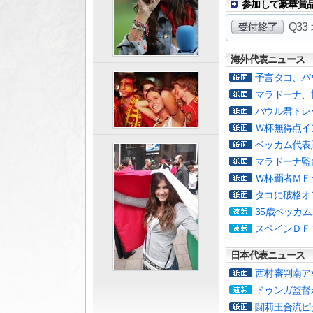
参加して豪華賞品を
Q3
海外代表ニュース
予言タコ、パ
マラドーナ、
パウル君トレ
Ｗ杯無得点イ
ベッカム代表
マラドーナ監
Ｗ杯覇者ＭＦ
タコに破格オ
35歳ベッカ
スペインＤＦ
日本代表ニュース
西村審判南ア
ドゥンガ監督
闘莉王合流ピ