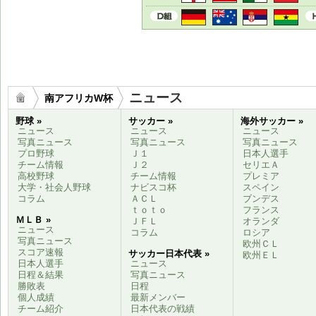
ニュース
南アフリカW杯
野球 »
サッカー »
海外サッカー »
ニュース
ニュース
ニュース
写真ニュース
写真ニュース
写真ニュース
プロ野球
Ｊ１
日本人選手
チーム情報
Ｊ２
セリエＡ
高校野球
チーム情報
プレミア
大学・社会人野球
ナビスコ杯
スペイン
コラム
ＡＣＬ
ブンデス
ｔｏｔｏ
フランス
ＭＬＢ »
ＪＦＬ
オランダ
ニュース
コラム
ロシア
写真ニュース
欧州ＣＬ
スコア速報
サッカー日本代表 »
欧州ＥＬ
日本人選手
ニュース
日程＆結果
写真ニュース
勝敗表
日程
個人成績
最新メンバー
チーム紹介
日本代表の戦績