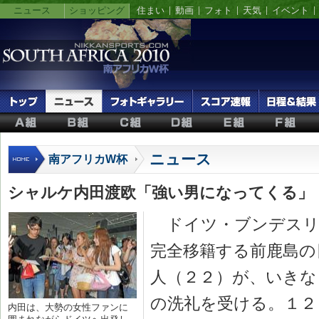
ニュース
ショッピング
住まい
動画
フォト
天気
イベント
ニュース
南アフリカW杯
シャルケ内田渡欧「強い男になってくる」
ドイツ・ブンデスリ
完全移籍する前鹿島の
人（２２）が、いきな
の洗礼を受ける。１２
内田は、大勢の女性ファンに