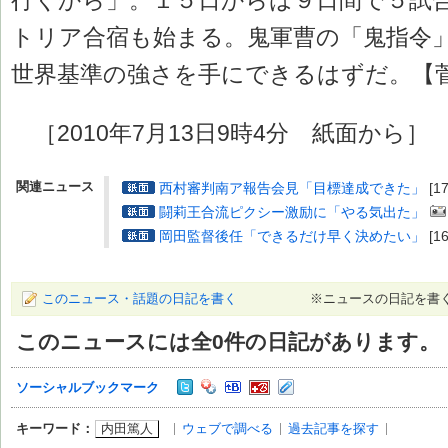
トリア合宿も始まる。鬼軍曹の「鬼指令
世界基準の強さを手にできるはずだ。【
［2010年7月13日9時4分 紙面から］
関連ニュース
西村審判南ア報告会見「目標達成できた」
[1
闘莉王合流ピクシー激励に「やる気出た」
岡田監督後任「できるだけ早く決めたい」
[1
このニュース・話題の日記を書く
※ニュースの日記を書
このニュースには全
0
件の日記があります。
ソーシャルブックマーク
内田篤人
ウェブで調べる
過去記事を探す
キーワード：