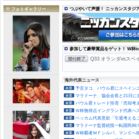
つぶやいて声援！ ニッカンスタジ
フォトギャラリー
参加して豪華賞品をゲット！ W杯to
Q33 オランダvsス
海外代表ニュース
予言タコ、パウル君にスペイン
マラドーナ、協会会長と21日に
パウル君トレード拒否「売却考
Ｗ杯無得点イングランド代表へ
ベッカム代表意欲「引退考える
マラドーナ監督続投一転国民86
Ｗ杯覇者ＭＦシルバ、マンＣへ