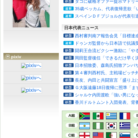
タコに破格オファー提示マドリ
35歳ベッカム、代表復帰意欲「
スペインＤＦプジョルが代表引
日本代表ニュース
西村審判南ア報告会見「目標達
ドゥンガ監督から日本語で抗議
闘莉王合流ピクシー激励に「や
pixiv
岡田監督後任「できるだけ早く
日本招致委、森島氏招致アンバ
第４審判西村氏、主戦場ピッチ
長友、内田と共闘宣言「盛り上
Ｇ大阪遠藤18日復帰に照準「ま
シャルケ内田渡欧「強い男にな
香川ドルトムント入団発表、背番