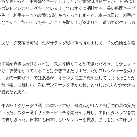
方が良かった。中央部でキープしようという意欲は理解するが、ＦＷのポ
ンダＤＦとレスリングをしているようではすぐに消耗する。長い時間キープ
を失い、相手チームの攻撃の起点をつくってしまった。本来本田は、相手に
みなさんも、彼がＦＫを外したことを取り上げるよりも、彼の力の生かし方
次リーグ突破は可能。だがオランダ戦の例も持ち出して、その危険性を強
半開始直後も続けられれば、失点を防ぐことができただろう。しかしサッ
がり、攻勢をかけてくることは予想できたはずだ。だがプレッシャーを受け
は「あの一瞬だけ」ではあるが、オランダに主導権を渡してしまったことが
き分け狙いは難しい。次はデンマークを怖がらせ、どうしたらいいか分から
が必要だと思う。
年Ｗ杯１次リーグ２戦目コロンビア戦。最終戦がＵＡＥ相手で白星確実だ
にいった。スター選手サビチェビッチを先発から外し、主軸カタネッツを前
０で勝ちきった。日本にも日本らしいサッカーを貫き、勝ちを狙ってほしい