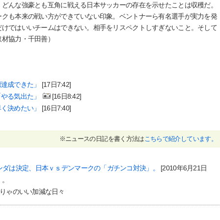
どんな強豪とも互角に戦える日本サッカーの存在を示せたことは収穫だ。
ークも本来の戦い方ができていない印象。ベントナーら有名選手が実力を発
だけではいいチームはできない。相手をリスペクトしすぎないこと。そして
取材協力・千田善）
標達成できた」
[17日7:42]
「やる気出た」
[16日8:42]
早く決めたい」
[16日7:40]
※ニュースの日記を書く方法は
こちらで紹介しています。
ンダは決定、日本ｖｓデンマークの「ガチンコ対決」。
[2010年6月21日
」。
 ありゃりゃのいい加減な日々