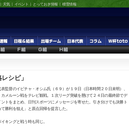
天気
イベント
とっておき情報
積雪情報
略レシピ」
表監督のイビチャ・オシム氏（６９）が１９日（日本時間２０日未明）、
－カメルーン戦をテレビ観戦。１次リーグ突破を懸けて２４日の最終節でデ
イントをまとめ、日刊スポーツにメッセージを寄せた。引き分けでも決勝ト
めて勝利を狙え」と原点回帰を提言した。
イキングと戦う時も同じ。