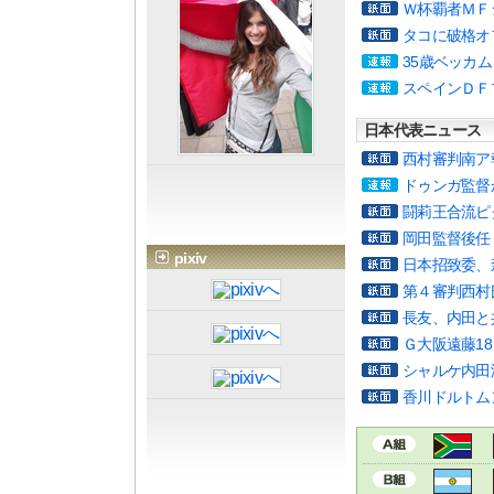
Ｗ杯覇者ＭＦ
タコに破格オ
35歳ベッカ
スペインＤＦ
日本代表ニュース
西村審判南ア
ドゥンガ監督
闘莉王合流ピ
岡田監督後任
pixiv
日本招致委、
第４審判西村
長友、内田と
Ｇ大阪遠藤1
シャルケ内田
香川ドルトム