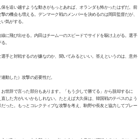
保を追い越すような動きがもっとあれば、オランダも怖かったはずだ。前
攻撃の機会も増える。デンマーク戦のメンバーを決めるのは岡田監督だが、
たい気がする。
線に飛び出せる。内田はチーム一のスピードでサイドを駆け上がる。選手
がる。
選手と対戦するのが嫌なのか、聞いてみるといい。答えというのは、意外
連動した）攻撃の必要性だ。
お世辞で言った部分もあります。「もう少しで勝てる」から脱却するに
え直した方がいいかもしれない。たとえば大久保は、韓国戦のテベスのよう
容だった。もっとコレクティブな攻撃を考え、駒野や長友と協力してプレー