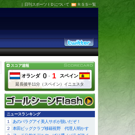
日刊スポーツＩＤについて
ＲＳＳ一覧
スコア速報
0
1
オランダ
-
スペイン
延長後半11分（スペイン）イニエスタ
ニュースランキング
１
あのパラグアイ美人サポが脱いだぞ！
２
本田ビッグクラブ移籍視野 代理人明かす