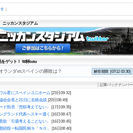
探す
 ニッカンスタジアム
ゲット！ W杯toto
3 オランダvsスペインの勝敗は？
解答期限
[07/12 03:30]
記事バックナンバー
ウル君にスペインユニホーム
[23日09:32]
協会会長と21日に去就会談
[20日08:49]
ード拒否「売却考えてない」
[17日09:35]
ングランド代表へスキー退く
[16日08:47]
意欲「引退考えることない」
[16日08:45]
督続投一転国民86％「ＮＯ」
[16日08:40]