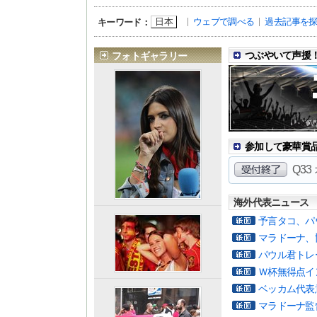
日本
ウェブで調べる
過去記事を
キーワード：
つぶやいて声援！
フォトギャラリー
参加して豪華賞品を
Q3
海外代表ニュース
予言タコ、パ
マラドーナ、
パウル君トレ
Ｗ杯無得点イ
ベッカム代表
マラドーナ監