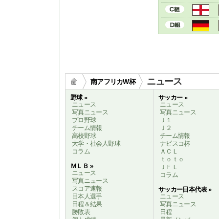
ニュース
南アフリカW杯
野球 »
サッカー »
ニュース
ニュース
写真ニュース
写真ニュース
プロ野球
Ｊ１
チーム情報
Ｊ２
高校野球
チーム情報
大学・社会人野球
ナビスコ杯
コラム
ＡＣＬ
ｔｏｔｏ
ＭＬＢ »
ＪＦＬ
ニュース
コラム
写真ニュース
スコア速報
サッカー日本代表 »
日本人選手
ニュース
日程＆結果
写真ニュース
勝敗表
日程