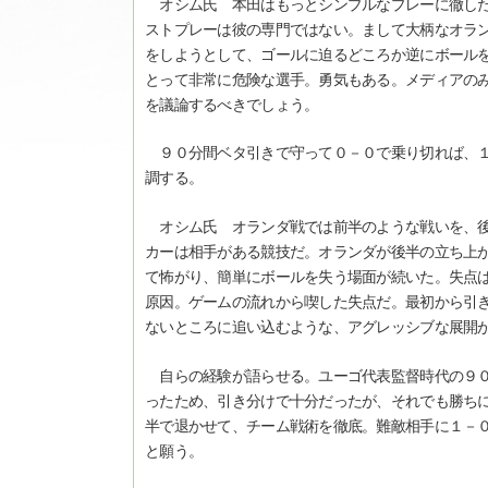
オシム氏 本田はもっとシンプルなプレーに徹した
ストプレーは彼の専門ではない。まして大柄なオラ
をしようとして、ゴールに迫るどころか逆にボール
とって非常に危険な選手。勇気もある。メディアの
を議論するべきでしょう。
９０分間ベタ引きで守って０－０で乗り切れば、１
調する。
オシム氏 オランダ戦では前半のような戦いを、後
カーは相手がある競技だ。オランダが後半の立ち上
て怖がり、簡単にボールを失う場面が続いた。失点
原因。ゲームの流れから喫した失点だ。最初から引
ないところに追い込むような、アグレッシブな展開
自らの経験が語らせる。ユーゴ代表監督時代の９０
ったため、引き分けで十分だったが、それでも勝ち
半で退かせて、チーム戦術を徹底。難敵相手に１－
と願う。