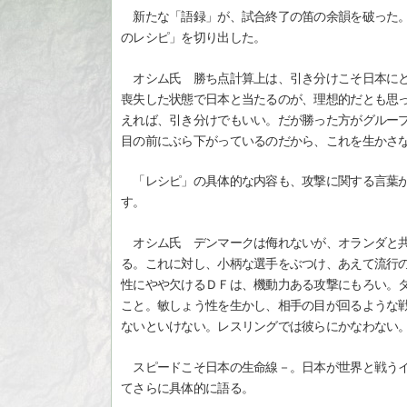
新たな「語録」が、試合終了の笛の余韻を破った。
のレシピ」を切り出した。
オシム氏 勝ち点計算上は、引き分けこそ日本にと
喪失した状態で日本と当たるのが、理想的だとも思
えれば、引き分けでもいい。だが勝った方がグルー
目の前にぶら下がっているのだから、これを生かさ
「レシピ」の具体的な内容も、攻撃に関する言葉が
す。
オシム氏 デンマークは侮れないが、オランダと共
る。これに対し、小柄な選手をぶつけ、あえて流行
性にやや欠けるＤＦは、機動力ある攻撃にもろい。
こと。敏しょう性を生かし、相手の目が回るような
ないといけない。レスリングでは彼らにかなわない
スピードこそ日本の生命線－。日本が世界と戦うイ
てさらに具体的に語る。