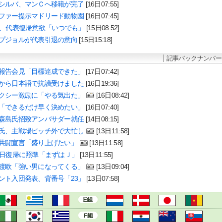
シルバ、マンＣへ移籍が完了
[16日07:55]
ファー提示マドリード動物園
[16日07:45]
ム、代表復帰意欲「いつでも」
[15日08:52]
プジョルが代表引退の意向
[15日15:18]
記事バックナンバー
報告会見「目標達成できた」
[17日07:42]
から日本語で抗議受けました
[16日19:36]
クシー激励に「やる気出た」
[16日08:42]
「できるだけ早く決めたい」
[16日07:40]
森島氏招致アンバサダー就任
[14日08:15]
氏、主戦場ピッチ外で大忙し
[13日11:58]
共闘宣言「盛り上げたい」
[13日11:58]
8日復帰に照準「まずはＪ」
[13日11:55]
渡欧「強い男になってくる」
[13日09:04]
ント入団発表、背番号「23」
[13日07:58]