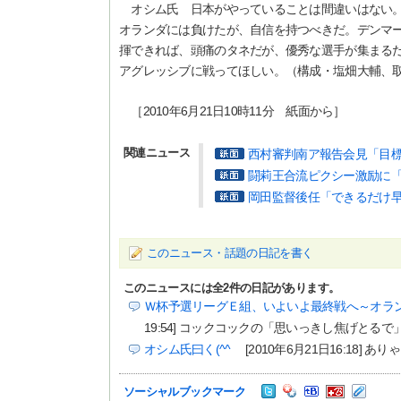
オシム氏 日本がやっていることは間違いはない。
オランダには負けたが、自信を持つべきだ。デンマ
揮できれば、頭痛のタネだが、優秀な選手が集まる
アグレッシブに戦ってほしい。（構成・塩畑大輔、
［2010年6月21日10時11分 紙面から］
関連ニュース
西村審判南ア報告会見「目
闘莉王合流ピクシー激励に
岡田監督後任「できるだけ
このニュース・話題の日記を書く
このニュースには全
2
件の日記があります。
Ｗ杯予選リーグＥ組、いよいよ最終戦へ～オラ
19:54] コックコックの「思いっきし焦げとるで
オシム氏曰く(^^ゞ
[2010年6月21日16:18]
ソーシャルブックマーク