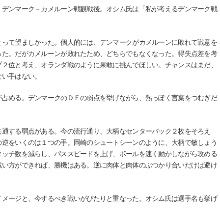
デンマーク－カメルーン戦観戦後。オシム氏は「私が考えるデンマーク戦
って望ましかった。個人的には、デンマークがカメルーンに敗れて戦意を
った。だがカメルーンが敗れたため、どちらでもなくなった。得失点差を考
プ２位と考え、オランダ戦のように果敢に挑んでほしい。チャンスはまだ、
ない手はない。
占める。デンマークのＤＦの弱点を挙げながら、熱っぽく言葉をつむぎだ
通する弱点がある。今の流行通り、大柄なセンターバック２枚をそろえ
の逆をいくのは１つの手。岡崎のシュートシーンのように、大柄で敏しょう
タッチ数を減らし、パススピードを上げ、ボールを速く動かしながら攻める
戦い方ができれば、勝機はある。逆に肉体と肉体のぶつかり合いだけは避け
。
メージと、今するべき戦いがぴたりと重なった。オシム氏は選手名も挙げ