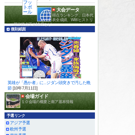
大会データ
得点ランキング、日本代
表全成績、W杯ヒストリ
ー、歴代得点王＆MVPなど
復刻紙面
英雄が「愚か者」に...ジダン頭突きで汚した晩
節
[10年7月11日]
会場ガイド
１０会場の概要と南ア基本情報
予選リンク
アジア予選
欧州予選