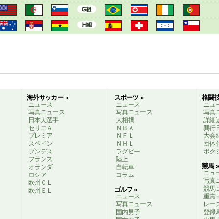
海外サッカー »
スポーツ »
格闘技
ニュース
ニュース
ニュ
写真ニュース
写真ニュース
写真
日本人選手
大相撲
詳細
セリエＡ
ＮＢＡ
興行
プレミア
ＮＦＬ
大会
スペイン
ＮＨＬ
団体
ブンデス
ラグビー
ボク
フランス
陸上
競馬 »
オランダ
自転車
ニュ
ロシア
コラム
写真
欧州ＣＬ
競馬
ゴルフ »
欧州ＥＬ
ニュース
重賞
写真ニュース
レー
国内男子
登録