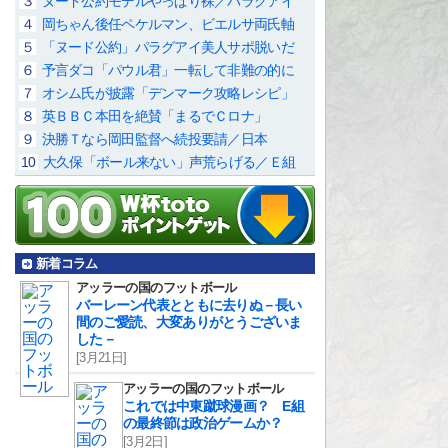
３
ヌード公約モデルやっぱり裸／パラグアイ
４
岡ちゃん後任ペケルマン、ビエルサ両氏軸
５
「ヌード公約」パラグアイ美人サポ脱いだ
６
予言ダコ「パウル君」一転して非難の的に
７
オシム氏が披露「デンマーク攻略レシピ」
８
英ＢＢＣ本田を絶賛「まるでＣロナ」
９
決勝Ｔなら岡田監督へ続投要請／日本
10
大久保「ボール来ない」声荒らげる／Ｅ組
新着コラム
アッラーの国のフットボール
バーレーン代表とともに去りぬ－長い
間のご愛読、大変ありがとうございま
した－
[3月21日]
アッラーの国のフットボール
これでは中東蹴球漫画？ E組
の最終節は政治ゲームか？
[3月2日]