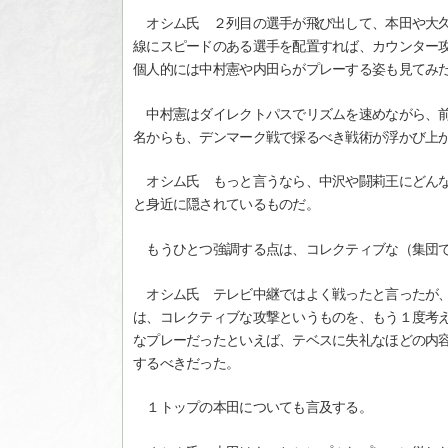
オシム氏 ２列目の選手が飛び出して、本田や大久
線にスピードのある選手を配置すれば、カウンター
個人的には中村憲や内田らがプレーする姿も見てみ
中村憲はダイレクトパスでリズムを速めながら、前
名からも、デンマーク戦で採るべき戦術が浮かび上
オシム氏 もっと言うなら、中沢や闘莉王にどんな
と身近に隠されているものだ。
もうひとつ強調する点は、コレクティブな（集団で
オシム氏 テレビ中継ではよく戦ったと言ったが、
は、コレクティブな攻撃というものを、もう１度考
なプレーだったといえば、テベスに失礼なほどの内
するべきだった。
１トップの本田についても言及する。