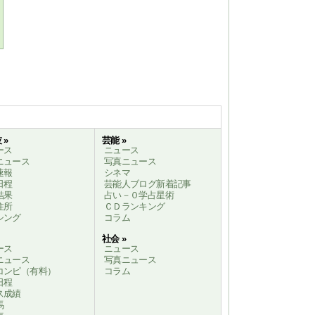
 »
芸能 »
ース
ニュース
ニュース
写真ニュース
速報
シネマ
日程
芸能人ブログ新着記事
結果
占い－０学占星術
住所
ＣＤランキング
シング
コラム
社会 »
ース
ニュース
ニュース
写真ニュース
コンピ（有料）
コラム
日程
ス成績
馬