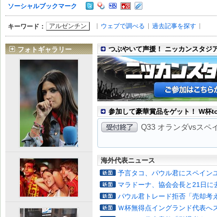
ソーシャルブックマーク
アルゼンチン
ウェブで調べる
過去記事を探す
キーワード：
つぶやいて声援！ ニッカンスタジ
フォトギャラリー
参加して豪華賞品をゲット！ W杯to
Q33 オランダvsス
海外代表ニュース
予言タコ、パウル君にスペイン
マラドーナ、協会会長と21日に
パウル君トレード拒否「売却考
Ｗ杯無得点イングランド代表へ