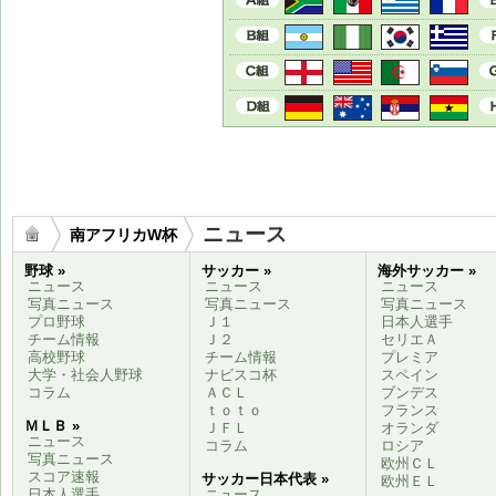
ニュース
南アフリカW杯
野球 »
サッカー »
海外サッカー »
ニュース
ニュース
ニュース
写真ニュース
写真ニュース
写真ニュース
プロ野球
Ｊ１
日本人選手
チーム情報
Ｊ２
セリエＡ
高校野球
チーム情報
プレミア
大学・社会人野球
ナビスコ杯
スペイン
コラム
ＡＣＬ
ブンデス
ｔｏｔｏ
フランス
ＭＬＢ »
ＪＦＬ
オランダ
ニュース
コラム
ロシア
写真ニュース
欧州ＣＬ
スコア速報
サッカー日本代表 »
欧州ＥＬ
日本人選手
ニュース