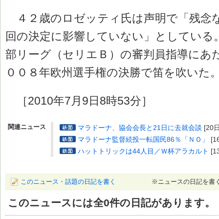
４２歳のロゼッティ氏は声明で「残念
回の決定に影響していない」としている
部リーグ（セリエＢ）の審判員指導にあ
００８年欧州選手権の決勝で笛を吹いた
［2010年7月9日8時53分］
関連ニュース
マラドーナ、協会会長と21日に去就会談
[20日
マラドーナ監督続投一転国民86％「ＮＯ」
[1
ハットトリックは44人目／Ｗ杯アラカルト
[1
このニュース・話題の日記を書く
※ニュースの日記を書
このニュースには全
0
件の日記があります。