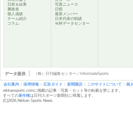
日程＆結果
写真ニュース
勝敗表
日程
個人成績
最新メンバー
チーム紹介
日本代表の戦績
コラム
Ｗ杯データセンター
データ提供
（株）日刊編集センター／InfostradaSports
会社案内
採用情報
広告ガイド
新聞購読
このサイトについて
個
nikkansports.comに掲載の記事・写真・カット等の転載を禁じます。
すべての
著作権
は日刊スポーツ新聞社に帰属します。
(C)2026,Nikkan Sports News.