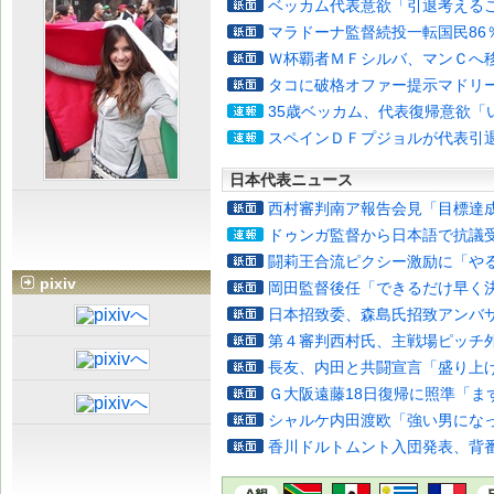
ベッカム代表意欲「引退考える
マラドーナ監督続投一転国民86
Ｗ杯覇者ＭＦシルバ、マンＣへ
タコに破格オファー提示マドリ
35歳ベッカム、代表復帰意欲「
スペインＤＦプジョルが代表引
日本代表ニュース
西村審判南ア報告会見「目標達
ドゥンガ監督から日本語で抗議
闘莉王合流ピクシー激励に「や
pixiv
岡田監督後任「できるだけ早く
日本招致委、森島氏招致アンバ
第４審判西村氏、主戦場ピッチ
長友、内田と共闘宣言「盛り上
Ｇ大阪遠藤18日復帰に照準「ま
シャルケ内田渡欧「強い男にな
香川ドルトムント入団発表、背番