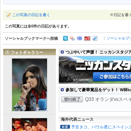
この写真の日記を書く
※日記を書
この写真には全
0
件の日記があります。
ソーシャルブ
ソーシャルブックマークへ投稿
つぶやいて声援！ ニッカンスタジ
フォトギャラリー
参加して豪華賞品をゲット！ W杯to
Q33 オランダvsス
海外代表ニュース
予言タコ、パウル君にスペイン