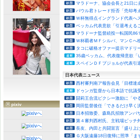
マラドーナ、協会会長と21日に
パウル君トレード拒否「売却考
Ｗ杯無得点イングランド代表へ
ベッカム代表意欲「引退考える
マラドーナ監督続投一転国民86
Ｗ杯覇者ＭＦシルバ、マンＣへ
タコに破格オファー提示マドリ
35歳ベッカム、代表復帰意欲「
スペインＤＦプジョルが代表引
日本代表ニュース
西村審判南ア報告会見「目標達
ドゥンガ監督から日本語で抗議
闘莉王合流ピクシー激励に「や
pixiv
岡田監督後任「できるだけ早く
日本招致委、森島氏招致アンバ
第４審判西村氏、主戦場ピッチ
長友、内田と共闘宣言「盛り上
Ｇ大阪遠藤18日復帰に照準「ま