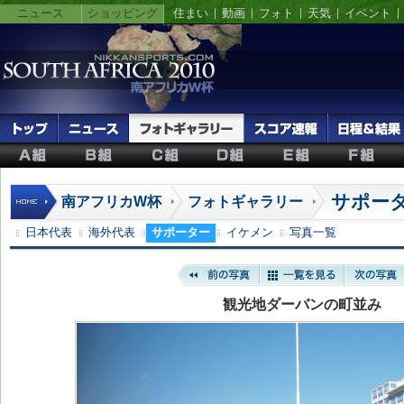
ニュース
ショッピング
住まい
動画
フォト
天気
イベント
サポー
南アフリカW杯
フォトギャラリー
日本代表
海外代表
サポーター
イケメン
写真一覧
観光地ダーバンの町並み