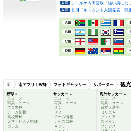
シャルケ内田渡欧「強い男にな
香川ドルトムント入団発表、背番
観
南アフリカW杯
フォトギャラリー
サポーター
野球 »
サッカー »
海外サッカー »
ニュース
ニュース
ニュース
写真ニュース
写真ニュース
写真ニュース
プロ野球
Ｊ１
日本人選手
チーム情報
Ｊ２
セリエＡ
高校野球
チーム情報
プレミア
大学・社会人野球
ナビスコ杯
スペイン
コラム
ＡＣＬ
ブンデス
ｔｏｔｏ
フランス