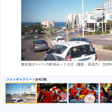
観光地ダーバンの町並み＝１６日（撮影・高須力） [10年6
フォトギャラリー
/ 全423枚