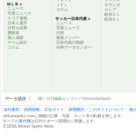
ＭＬＢ »
ＪＦＬ
オランダ
ニュース
コラム
ロシア
写真ニュース
欧州ＣＬ
スコア速報
サッカー日本代表 »
欧州ＥＬ
日本人選手
ニュース
日程＆結果
写真ニュース
勝敗表
日程
個人成績
最新メンバー
チーム紹介
日本代表の戦績
コラム
Ｗ杯データセンター
データ提供
（株）日刊編集センター／InfostradaSports
会社案内
採用情報
広告ガイド
新聞購読
このサイトについて
個
nikkansports.comに掲載の記事・写真・カット等の転載を禁じます。
すべての
著作権
は日刊スポーツ新聞社に帰属します。
(C)2026,Nikkan Sports News.