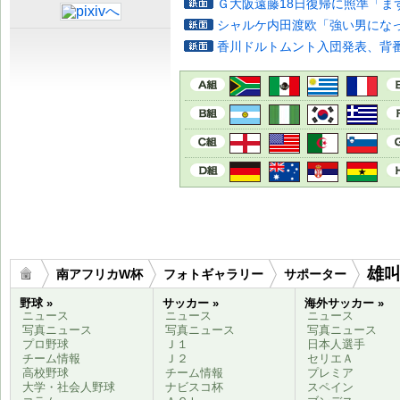
Ｇ大阪遠藤18日復帰に照準「ま
シャルケ内田渡欧「強い男にな
香川ドルトムント入団発表、背番
雄
南アフリカW杯
フォトギャラリー
サポーター
野球 »
サッカー »
海外サッカー »
ニュース
ニュース
ニュース
写真ニュース
写真ニュース
写真ニュース
プロ野球
Ｊ１
日本人選手
チーム情報
Ｊ２
セリエＡ
高校野球
チーム情報
プレミア
大学・社会人野球
ナビスコ杯
スペイン