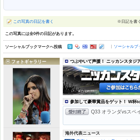
この写真の日記を書く
※日記を書
この写真には全
0
件の日記があります。
ソーシャルブ
ソーシャルブックマークへ投稿
つぶやいて声援！ ニッカンスタジ
フォトギャラリー
参加して豪華賞品をゲット！ W杯to
Q33 オランダvsス
海外代表ニュース