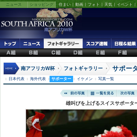
ニュース
ショッピング
住まい
動画
フォト
天気
イベント
サポー
南アフリカW杯
フォトギャラリー
日本代表
海外代表
サポーター
イケメン
写真一覧
雄叫びを上げるスイスサポータ