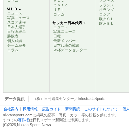
コラム
ＡＣＬ
ブンデス
ｔｏｔｏ
フランス
ＭＬＢ »
ＪＦＬ
オランダ
ニュース
コラム
ロシア
写真ニュース
欧州ＣＬ
スコア速報
サッカー日本代表 »
欧州ＥＬ
日本人選手
ニュース
日程＆結果
写真ニュース
勝敗表
日程
個人成績
最新メンバー
チーム紹介
日本代表の戦績
コラム
Ｗ杯データセンター
データ提供
（株）日刊編集センター／InfostradaSports
会社案内
採用情報
広告ガイド
新聞購読
このサイトについて
個
nikkansports.comに掲載の記事・写真・カット等の転載を禁じます。
すべての
著作権
は日刊スポーツ新聞社に帰属します。
(C)2026,Nikkan Sports News.