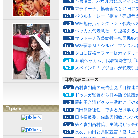
予言タコ、パウル君にスペイン
マラドーナ、協会会長と21日に
パウル君トレード拒否「売却考
Ｗ杯無得点イングランド代表へ
ベッカム代表意欲「引退考える
マラドーナ監督続投一転国民86
Ｗ杯覇者ＭＦシルバ、マンＣへ
タコに破格オファー提示マドリ
35歳ベッカム、代表復帰意欲「
スペインＤＦプジョルが代表引
日本代表ニュース
西村審判南ア報告会見「目標達
ドゥンガ監督から日本語で抗議
闘莉王合流ピクシー激励に「や
pixiv
岡田監督後任「できるだけ早く
日本招致委、森島氏招致アンバ
第４審判西村氏、主戦場ピッチ
長友、内田と共闘宣言「盛り上