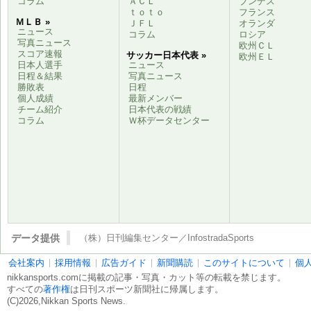
コラム
ＡＣＬ
ブンデス
ｔｏｔｏ
フランス
ＭＬＢ »
ＪＦＬ
オランダ
ニュース
コラム
ロシア
写真ニュース
欧州ＣＬ
スコア速報
サッカー日本代表 »
欧州ＥＬ
日本人選手
ニュース
日程＆結果
写真ニュース
勝敗表
日程
個人成績
最新メンバー
チーム紹介
日本代表の戦績
コラム
Ｗ杯データセンター
データ提供
（株）日刊編集センター／InfostradaSports
会社案内
採用情報
広告ガイド
新聞購読
このサイトについて
個
nikkansports.comに掲載の記事・写真・カット等の転載を禁じます。
すべての
著作権
は日刊スポーツ新聞社に帰属します。
(C)2026,Nikkan Sports News.