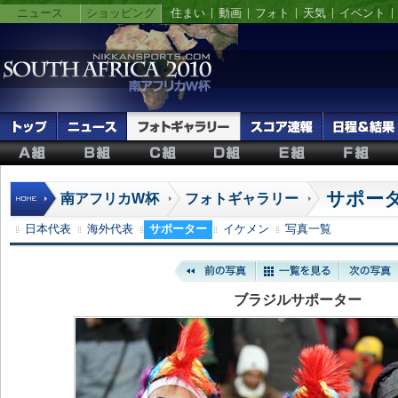
ニュース
ショッピング
住まい
動画
フォト
天気
イベント
サポー
南アフリカW杯
フォトギャラリー
日本代表
海外代表
サポーター
イケメン
写真一覧
ブラジルサポーター