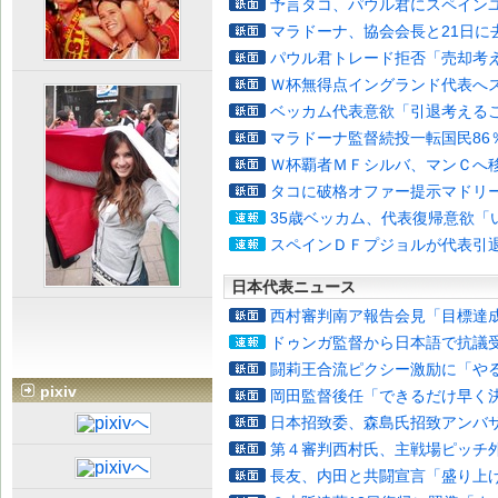
予言タコ、パウル君にスペイン
マラドーナ、協会会長と21日に
パウル君トレード拒否「売却考
Ｗ杯無得点イングランド代表へ
ベッカム代表意欲「引退考える
マラドーナ監督続投一転国民86
Ｗ杯覇者ＭＦシルバ、マンＣへ
タコに破格オファー提示マドリ
35歳ベッカム、代表復帰意欲「
スペインＤＦプジョルが代表引
日本代表ニュース
西村審判南ア報告会見「目標達
ドゥンガ監督から日本語で抗議
闘莉王合流ピクシー激励に「や
pixiv
岡田監督後任「できるだけ早く
日本招致委、森島氏招致アンバ
第４審判西村氏、主戦場ピッチ
長友、内田と共闘宣言「盛り上