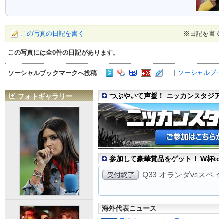
この写真の日記を書く
※日記を書
この写真には全
0
件の日記があります。
ソーシャルブ
ソーシャルブックマークへ投稿
つぶやいて声援！ ニッカンスタジ
フォトギャラリー
参加して豪華賞品をゲット！ W杯to
Q33 オランダvsス
海外代表ニュース