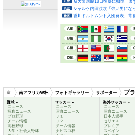
Ｇ大阪遠藤18日復帰に照準「ま
シャルケ内田渡欧「強い男にな
香川ドルトムント入団発表、背番
ブ
南アフリカW杯
フォトギャラリー
サポーター
野球 »
サッカー »
海外サッカー »
ニュース
ニュース
ニュース
写真ニュース
写真ニュース
写真ニュース
プロ野球
Ｊ１
日本人選手
チーム情報
Ｊ２
セリエＡ
高校野球
チーム情報
プレミア
大学・社会人野球
ナビスコ杯
スペイン