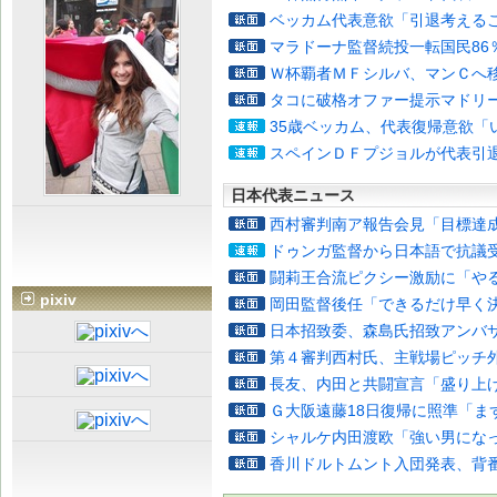
ベッカム代表意欲「引退考える
マラドーナ監督続投一転国民86
Ｗ杯覇者ＭＦシルバ、マンＣへ
タコに破格オファー提示マドリ
35歳ベッカム、代表復帰意欲「
スペインＤＦプジョルが代表引
日本代表ニュース
西村審判南ア報告会見「目標達
ドゥンガ監督から日本語で抗議
闘莉王合流ピクシー激励に「や
pixiv
岡田監督後任「できるだけ早く
日本招致委、森島氏招致アンバ
第４審判西村氏、主戦場ピッチ
長友、内田と共闘宣言「盛り上
Ｇ大阪遠藤18日復帰に照準「ま
シャルケ内田渡欧「強い男にな
香川ドルトムント入団発表、背番