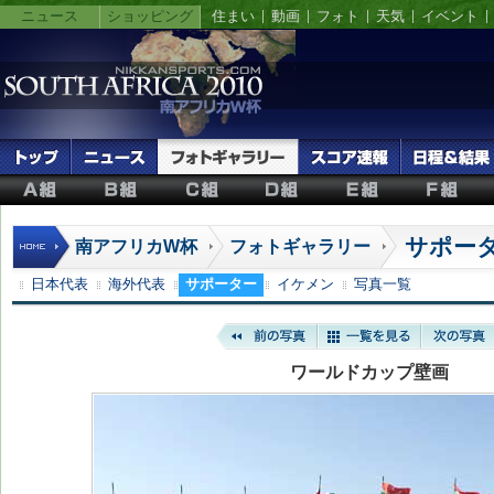
ニュース
ショッピング
住まい
動画
フォト
天気
イベント
サポー
南アフリカW杯
フォトギャラリー
日本代表
海外代表
サポーター
イケメン
写真一覧
ワールドカップ壁画