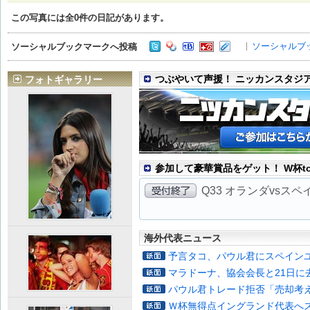
この写真には全
0
件の日記があります。
ソーシャルブ
ソーシャルブックマークへ投稿
つぶやいて声援！ ニッカンスタジ
フォトギャラリー
参加して豪華賞品をゲット！ W杯to
Q33 オランダvsス
海外代表ニュース
予言タコ、パウル君にスペイン
マラドーナ、協会会長と21日に
パウル君トレード拒否「売却考
Ｗ杯無得点イングランド代表へ