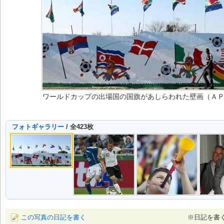
ワールドカップの出場国の国旗があしらわれた壁画（ＡＰ） [
フォトギャラリー
/ 全423枚
この写真の日記を書く
※日記を書