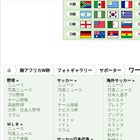
ワ
南アフリカW杯
フォトギャラリー
サポーター
野球 »
サッカー »
海外サッカー »
ニュース
ニュース
ニュース
写真ニュース
写真ニュース
写真ニュース
プロ野球
Ｊ１
日本人選手
チーム情報
Ｊ２
セリエＡ
高校野球
チーム情報
プレミア
大学・社会人野球
ナビスコ杯
スペイン
コラム
ＡＣＬ
ブンデス
ｔｏｔｏ
フランス
ＭＬＢ »
ＪＦＬ
オランダ
ニュース
コラム
ロシア
写真ニュース
欧州ＣＬ
スコア速報
サッカー日本代表 »
欧州ＥＬ