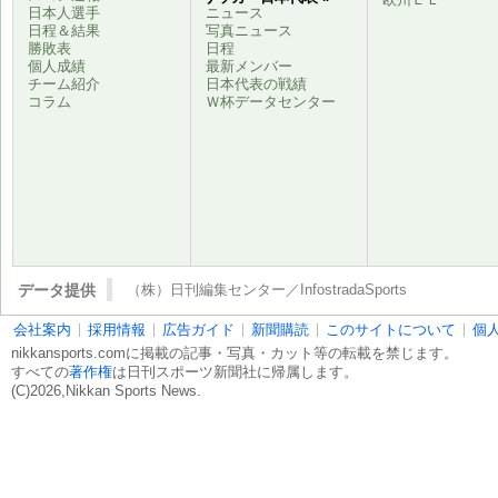
日本人選手
ニュース
日程＆結果
写真ニュース
勝敗表
日程
個人成績
最新メンバー
チーム紹介
日本代表の戦績
コラム
Ｗ杯データセンター
データ提供
（株）日刊編集センター／InfostradaSports
会社案内
採用情報
広告ガイド
新聞購読
このサイトについて
個
nikkansports.comに掲載の記事・写真・カット等の転載を禁じます。
すべての
著作権
は日刊スポーツ新聞社に帰属します。
(C)2026,Nikkan Sports News.