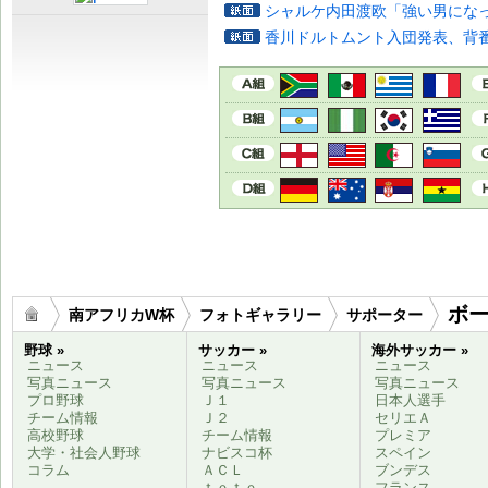
シャルケ内田渡欧「強い男にな
香川ドルトムント入団発表、背番
ボ
南アフリカW杯
フォトギャラリー
サポーター
野球 »
サッカー »
海外サッカー »
ニュース
ニュース
ニュース
写真ニュース
写真ニュース
写真ニュース
プロ野球
Ｊ１
日本人選手
チーム情報
Ｊ２
セリエＡ
高校野球
チーム情報
プレミア
大学・社会人野球
ナビスコ杯
スペイン
コラム
ＡＣＬ
ブンデス
ｔｏｔｏ
フランス