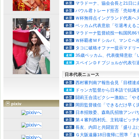
マラドーナ、協会会長と21日に
パウル君トレード拒否「売却考
Ｗ杯無得点イングランド代表へ
ベッカム代表意欲「引退考える
マラドーナ監督続投一転国民86
Ｗ杯覇者ＭＦシルバ、マンＣへ
タコに破格オファー提示マドリ
35歳ベッカム、代表復帰意欲「
スペインＤＦプジョルが代表引
日本代表ニュース
西村審判南ア報告会見「目標達
ドゥンガ監督から日本語で抗議
闘莉王合流ピクシー激励に「や
pixiv
岡田監督後任「できるだけ早く
日本招致委、森島氏招致アンバ
第４審判西村氏、主戦場ピッチ
長友、内田と共闘宣言「盛り上
Ｇ大阪遠藤18日復帰に照準「ま