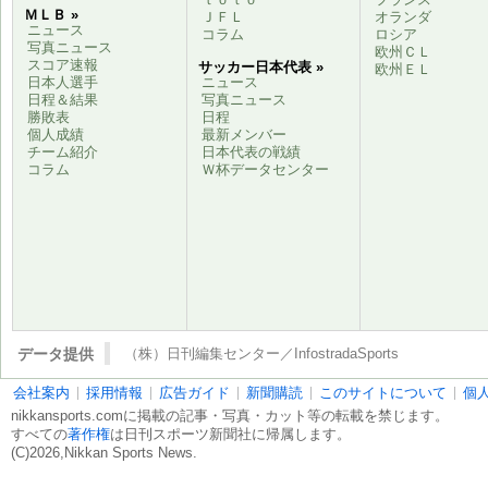
ＭＬＢ »
ＪＦＬ
オランダ
ニュース
コラム
ロシア
写真ニュース
欧州ＣＬ
スコア速報
サッカー日本代表 »
欧州ＥＬ
日本人選手
ニュース
日程＆結果
写真ニュース
勝敗表
日程
個人成績
最新メンバー
チーム紹介
日本代表の戦績
コラム
Ｗ杯データセンター
データ提供
（株）日刊編集センター／InfostradaSports
会社案内
採用情報
広告ガイド
新聞購読
このサイトについて
個
nikkansports.comに掲載の記事・写真・カット等の転載を禁じます。
すべての
著作権
は日刊スポーツ新聞社に帰属します。
(C)2026,Nikkan Sports News.