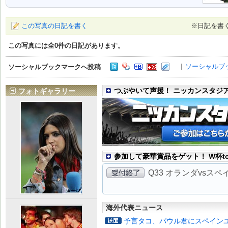
この写真の日記を書く
※日記を書
この写真には全
0
件の日記があります。
ソーシャルブ
ソーシャルブックマークへ投稿
つぶやいて声援！ ニッカンスタジ
フォトギャラリー
参加して豪華賞品をゲット！ W杯to
Q33 オランダvsス
海外代表ニュース
予言タコ、パウル君にスペイン