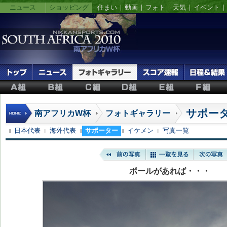
ニュース
ショッピング
住まい
動画
フォト
天気
イベント
サポー
南アフリカW杯
フォトギャラリー
日本代表
海外代表
サポーター
イケメン
写真一覧
ボールがあれば・・・