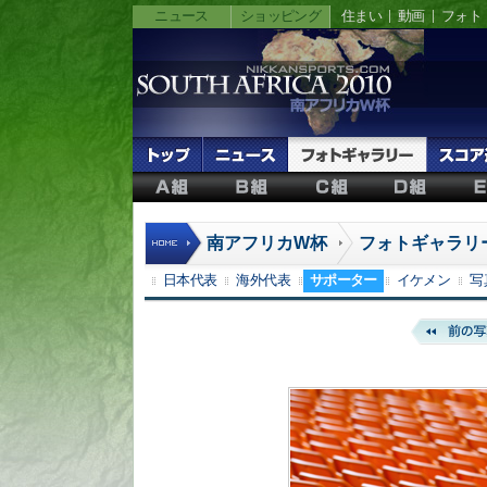
ニュース
ショッピング
住まい
動画
フォト
南アフリカW杯
フォトギャラリ
日本代表
海外代表
サポーター
イケメン
写