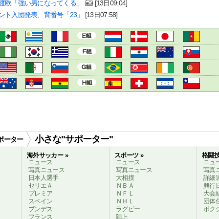
渡欧「強い男になってくる」
[13日09:04]
ント入団発表、背番号「23」
[13日07:58]
小さな"サポーター"
ポーター
海外サッカー »
スポーツ »
格闘技
ニュース
ニュース
ニュ
写真ニュース
写真ニュース
写真
日本人選手
大相撲
詳細
セリエＡ
ＮＢＡ
興行
プレミア
ＮＦＬ
大会
スペイン
ＮＨＬ
団体
ブンデス
ラグビー
ボク
フランス
陸上