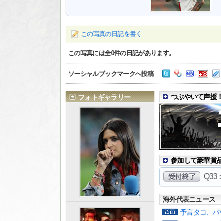
この写真の日記を書く
この写真には全
0
件の日記があります。
ソーシャルブックマークへ投稿
つぶやいて声援！
フォトギャラリー
参加して豪華賞品を
Q3
海外代表ニュース
予言タコ、パ