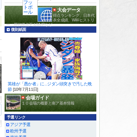
大会データ
得点ランキング、日本代
表全成績、W杯ヒストリ
ー、歴代得点王＆MVPなど
復刻紙面
英雄が「愚か者」に...ジダン頭突きで汚した晩
節
[10年7月11日]
会場ガイド
１０会場の概要と南ア基本情報
予選リンク
アジア予選
欧州予選