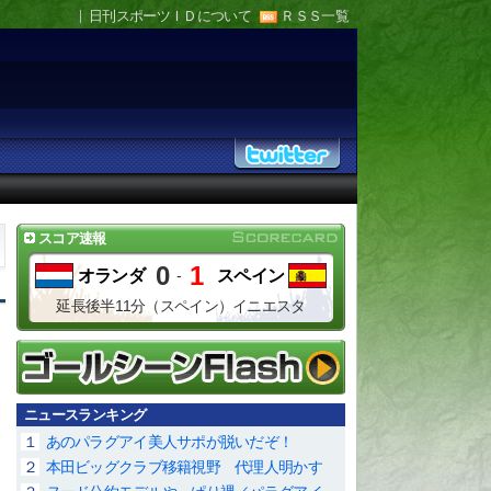
日刊スポーツＩＤについて
ＲＳＳ一覧
スコア速報
0
1
オランダ
-
スペイン
延長後半11分（スペイン）イニエスタ
ニュースランキング
１
あのパラグアイ美人サポが脱いだぞ！
２
本田ビッグクラブ移籍視野 代理人明かす