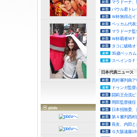
マラドーナ、
パウル君トレ
Ｗ杯無得点イ
ベッカム代表
マラドーナ監
Ｗ杯覇者ＭＦ
タコに破格オ
35歳ベッカ
スペインＤＦ
日本代表ニュース
西村審判南ア
ドゥンガ監督
闘莉王合流ピ
岡田監督後任
pixiv
日本招致委、
第４審判西村
長友、内田と
Ｇ大阪遠藤1