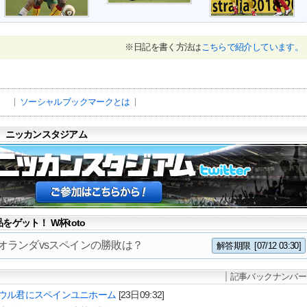
※日記を書く方法は
こちらで紹介しています。
ソーシャルブックマークとは
 ニッカンスタジアム
ゲット！ W杯toto
3 オランダvsスペインの勝敗は？
解答期限
[07/12 03:30]
記事バックナンバー
ウル君にスペインユニホーム
[23日09:32]