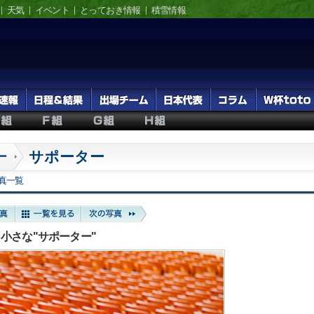
天気
イベント
とっておき情報
積雪情報
サポーター
ー
真一覧
小さな"サポーター"