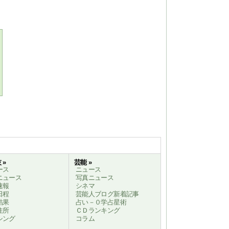
 »
芸能 »
ース
ニュース
ニュース
写真ニュース
速報
シネマ
日程
芸能人ブログ新着記事
結果
占い－０学占星術
住所
ＣＤランキング
シング
コラム