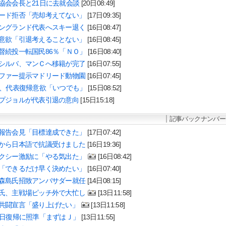
協会会長と21日に去就会談
[20日08:49]
ード拒否「売却考えてない」
[17日09:35]
ングランド代表へスキー退く
[16日08:47]
意欲「引退考えることない」
[16日08:45]
督続投一転国民86％「ＮＯ」
[16日08:40]
シルバ、マンＣへ移籍が完了
[16日07:55]
ファー提示マドリード動物園
[16日07:45]
ム、代表復帰意欲「いつでも」
[15日08:52]
プジョルが代表引退の意向
[15日15:18]
記事バックナンバー
報告会見「目標達成できた」
[17日07:42]
から日本語で抗議受けました
[16日19:36]
クシー激励に「やる気出た」
[16日08:42]
「できるだけ早く決めたい」
[16日07:40]
森島氏招致アンバサダー就任
[14日08:15]
氏、主戦場ピッチ外で大忙し
[13日11:58]
共闘宣言「盛り上げたい」
[13日11:58]
8日復帰に照準「まずはＪ」
[13日11:55]