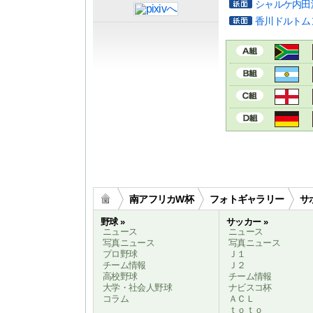
シャルケ内田
香川ドルトム
南アフリカW杯
フォトギャラリー
サ
野球 »
サッカー »
ニュース
ニュース
写真ニュース
写真ニュース
プロ野球
Ｊ１
チーム情報
Ｊ２
高校野球
チーム情報
大学・社会人野球
ナビスコ杯
コラム
ＡＣＬ
ｔｏｔｏ