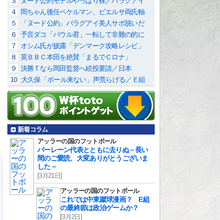
３
ヌード公約モデルやっぱり裸／パラグアイ
４
岡ちゃん後任ペケルマン、ビエルサ両氏軸
５
「ヌード公約」パラグアイ美人サポ脱いだ
６
予言ダコ「パウル君」一転して非難の的に
７
オシム氏が披露「デンマーク攻略レシピ」
８
英ＢＢＣ本田を絶賛「まるでＣロナ」
９
決勝Ｔなら岡田監督へ続投要請／日本
10
大久保「ボール来ない」声荒らげる／Ｅ組
新着コラム
アッラーの国のフットボール
バーレーン代表とともに去りぬ－長い
間のご愛読、大変ありがとうございま
した－
[3月21日]
アッラーの国のフットボール
これでは中東蹴球漫画？ E組
の最終節は政治ゲームか？
[3月2日]