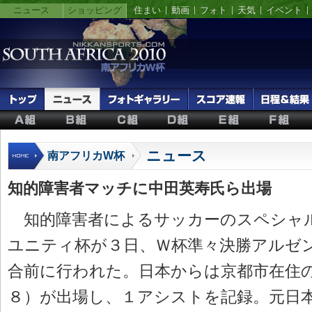
ニュース
ショッピング
住まい
動画
フォト
天気
イベント
ニュース
南アフリカW杯
知的障害者マッチに中田英寿氏ら出場
知的障害者によるサッカーのスペシャ
ユニティ杯が３日、Ｗ杯準々決勝アルゼ
合前に行われた。日本からは京都市在住
８）が出場し、１アシストを記録。元日