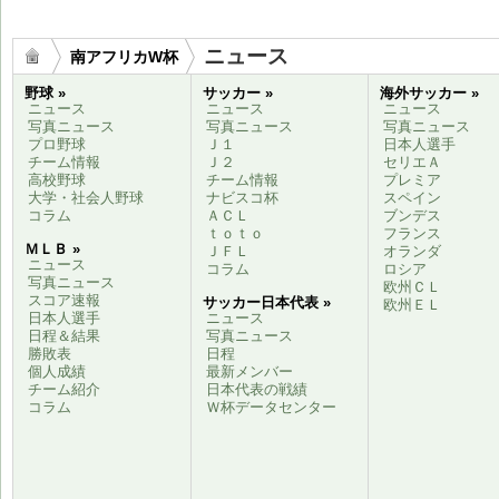
ニュース
南アフリカW杯
野球 »
サッカー »
海外サッカー »
ニュース
ニュース
ニュース
写真ニュース
写真ニュース
写真ニュース
プロ野球
Ｊ１
日本人選手
チーム情報
Ｊ２
セリエＡ
高校野球
チーム情報
プレミア
大学・社会人野球
ナビスコ杯
スペイン
コラム
ＡＣＬ
ブンデス
ｔｏｔｏ
フランス
ＭＬＢ »
ＪＦＬ
オランダ
ニュース
コラム
ロシア
写真ニュース
欧州ＣＬ
スコア速報
サッカー日本代表 »
欧州ＥＬ
日本人選手
ニュース
日程＆結果
写真ニュース
勝敗表
日程
個人成績
最新メンバー
チーム紹介
日本代表の戦績
コラム
Ｗ杯データセンター