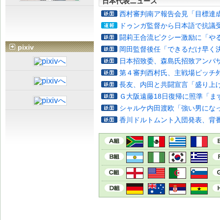
日本代表ニュース
西村審判南ア報告会見「目標達
ドゥンガ監督から日本語で抗議
闘莉王合流ピクシー激励に「や
pixiv
岡田監督後任「できるだけ早く
日本招致委、森島氏招致アンバ
第４審判西村氏、主戦場ピッチ
長友、内田と共闘宣言「盛り上
Ｇ大阪遠藤18日復帰に照準「ま
シャルケ内田渡欧「強い男にな
香川ドルトムント入団発表、背番