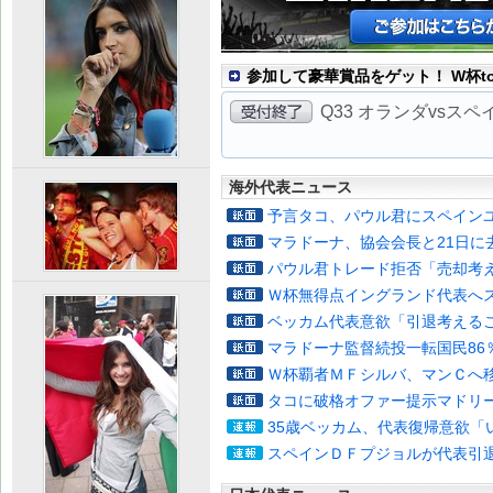
参加して豪華賞品をゲット！ W杯to
Q33 オランダvsス
海外代表ニュース
予言タコ、パウル君にスペイン
マラドーナ、協会会長と21日に
パウル君トレード拒否「売却考
Ｗ杯無得点イングランド代表へ
ベッカム代表意欲「引退考える
マラドーナ監督続投一転国民86
Ｗ杯覇者ＭＦシルバ、マンＣへ
タコに破格オファー提示マドリ
35歳ベッカム、代表復帰意欲「
スペインＤＦプジョルが代表引