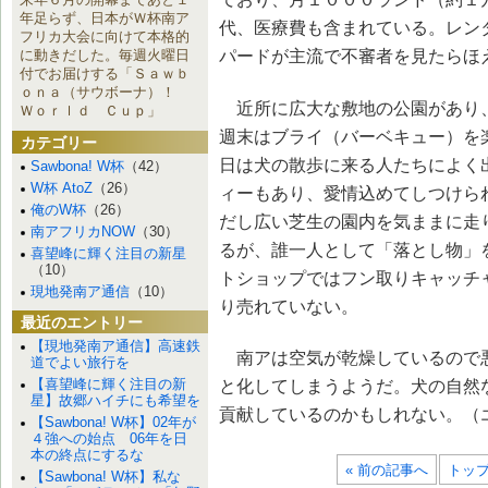
年足らず、日本がＷ杯南ア
代、医療費も含まれている。レン
フリカ大会に向けて本格的
パードが主流で不審者を見たらほ
に動きだした。毎週火曜日
付でお届けする「Ｓａｗｂ
ｏｎａ（サウボーナ）！
近所に広大な敷地の公園があり
Ｗｏｒｌｄ Ｃｕｐ」
週末はブライ（バーベキュー）を
カテゴリー
日は犬の散歩に来る人たちによく
Sawbona! W杯
（42）
W杯 AtoZ
（26）
ィーもあり、愛情込めてしつけら
俺のW杯
（26）
だし広い芝生の園内を気ままに走
南アフリカNOW
（30）
るが、誰一人として「落とし物」
喜望峰に輝く注目の新星
（10）
トショップではフン取りキャッチ
現地発南ア通信
（10）
り売れていない。
最近のエントリー
【現地発南ア通信】高速鉄
南アは空気が乾燥しているので
道でよい旅行を
【喜望峰に輝く注目の新
と化してしまうようだ。犬の自然
星】故郷ハイチにも希望を
貢献しているのかもしれない。（
【Sawbona! W杯】02年が
４強への始点 06年を日
本の終点にするな
« 前の記事へ
トッ
【Sawbona! W杯】私な