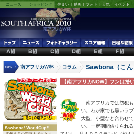
ニュース
ショッピング
住まい
動画
フォト
天気
イベント
Sawbona（
南アフリカW杯
コラム
【南アフリカNOW】フンは拾
南アフリカでは防犯も
い。わが家でも黒いラブ
大型、小型など合わせて
い。一定期間借りられる
Sawbona! WorldCup!!
ており、月１０００ランド（約１
来年６月の開幕まであと１