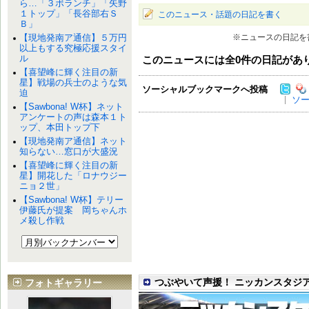
ら…「３ボランチ」「矢野
１トップ」「長谷部右Ｓ
このニュース・話題の日記を書く
Ｂ」
【現地発南ア通信】５万円
※ニュースの日記を
以上もする究極応援スタイ
ル
このニュースには全
0
件の日記があ
【喜望峰に輝く注目の新
星】戦場の兵士のような気
ソーシャルブックマークへ投稿
迫
ソ
【Sawbona! W杯】ネット
アンケートの声は森本１ト
ップ、本田トップ下
【現地発南ア通信】ネット
知らない…窓口が大盛況
【喜望峰に輝く注目の新
星】開花した「ロナウジー
ニョ２世」
【Sawbona! W杯】テリー
伊藤氏が提案 岡ちゃんホ
メ殺し作戦
つぶやいて声援！ ニッカンスタジ
フォトギャラリー