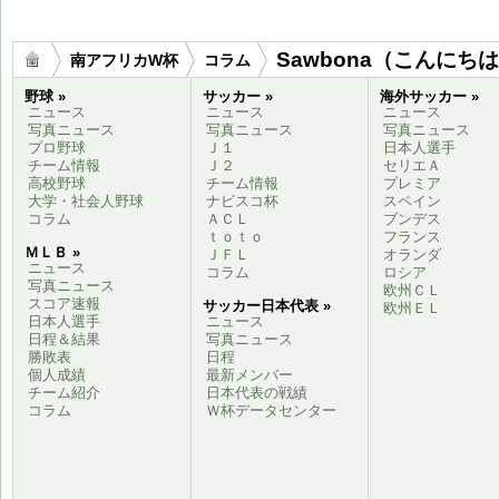
Sawbona（こんにち
南アフリカW杯
コラム
野球 »
サッカー »
海外サッカー »
ニュース
ニュース
ニュース
写真ニュース
写真ニュース
写真ニュース
プロ野球
Ｊ１
日本人選手
チーム情報
Ｊ２
セリエＡ
高校野球
チーム情報
プレミア
大学・社会人野球
ナビスコ杯
スペイン
コラム
ＡＣＬ
ブンデス
ｔｏｔｏ
フランス
ＭＬＢ »
ＪＦＬ
オランダ
ニュース
コラム
ロシア
写真ニュース
欧州ＣＬ
スコア速報
サッカー日本代表 »
欧州ＥＬ
日本人選手
ニュース
日程＆結果
写真ニュース
勝敗表
日程
個人成績
最新メンバー
チーム紹介
日本代表の戦績
コラム
Ｗ杯データセンター