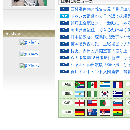
日本代表ニュース
西村審判南ア報告会見「目標達
ドゥンガ監督から日本語で抗議
闘莉王合流ピクシー激励に「や
岡田監督後任「できるだけ早く
pixiv
日本招致委、森島氏招致アンバ
第４審判西村氏、主戦場ピッチ
長友、内田と共闘宣言「盛り上
Ｇ大阪遠藤18日復帰に照準「ま
シャルケ内田渡欧「強い男にな
香川ドルトムント入団発表、背番