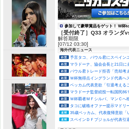
参加して豪華賞品をゲット！ W杯to
［受付終了］
Q33 オランダ
解答期限
[07/12 03:30]
海外代表ニュース
予言タコ、パウル君にスペイン
マラドーナ、協会会長と21日に
パウル君トレード拒否「売却考
Ｗ杯無得点イングランド代表へ
ベッカム代表意欲「引退考える
マラドーナ監督続投一転国民86
Ｗ杯覇者ＭＦシルバ、マンＣへ
タコに破格オファー提示マドリ
35歳ベッカム、代表復帰意欲「
スペインＤＦプジョルが代表引