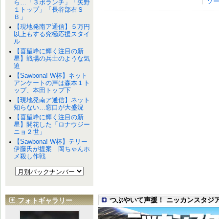
ソ
ら…「３ボランチ」「矢野
１トップ」「長谷部右Ｓ
Ｂ」
【現地発南ア通信】５万円
以上もする究極応援スタイ
ル
【喜望峰に輝く注目の新
星】戦場の兵士のような気
迫
【Sawbona! W杯】ネット
アンケートの声は森本１ト
ップ、本田トップ下
【現地発南ア通信】ネット
知らない…窓口が大盛況
【喜望峰に輝く注目の新
星】開花した「ロナウジー
ニョ２世」
【Sawbona! W杯】テリー
伊藤氏が提案 岡ちゃんホ
メ殺し作戦
つぶやいて声援！ ニッカンスタジ
フォトギャラリー