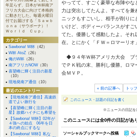
やってて、すごく豪華な布陣やな
年足らず、日本がＷ杯南ア
力は突出してたんよ。すべてを兼
フリカ大会に向けて本格的
に動きだした。毎週火曜日
ニックもすごいし、相手が削りに
付でお届けする「Ｓａｗｂ
ｏｎａ（サウボーナ）！
いけど、ボディーバランスがすご
Ｗｏｒｌｄ Ｃｕｐ」
てた。優勝して感動したよ。それ
カテゴリー
在。とにかく「ＦＷ＝ロマーリオ
Sawbona! W杯
（42）
W杯 AtoZ
（26）
◆９４年Ｗ杯アメリカ大会 ブ
俺のW杯
（26）
でＰＫ戦の末、勝利し優勝。ロマ
南アフリカNOW
（30）
喜望峰に輝く注目の新星
会ＭＶＰ。
（10）
現地発南ア通信
（10）
« 前の記事へ
トッ
最近のエントリー
【現地発南ア通信】高速鉄
このニュース・話題の日記を書く
道でよい旅行を
【喜望峰に輝く注目の新
※ニュースの日記を
星】故郷ハイチにも希望を
【Sawbona! W杯】02年が
このニュースには全
0
件の日記があ
４強への始点 06年を日
本の終点にするな
ソーシャルブックマークへ投稿
【Sawbona! W杯】私な