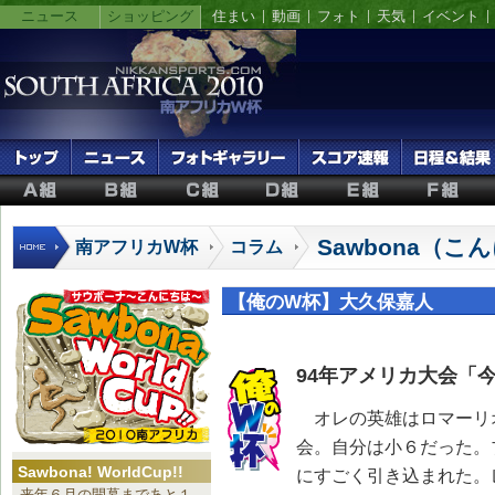
ニュース
ショッピング
住まい
動画
フォト
天気
イベント
Sawbona（
南アフリカW杯
コラム
【俺のW杯】大久保嘉人
94年アメリカ大会「
オレの英雄はロマーリ
会。自分は小６だった。
Sawbona! WorldCup!!
にすごく引き込まれた。
来年６月の開幕まであと１