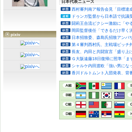
日本代表ニュース
西村審判南ア報告会見「目標達
ドゥンガ監督から日本語で抗議
闘莉王合流ピクシー激励に「や
岡田監督後任「できるだけ早く
pixiv
日本招致委、森島氏招致アンバ
第４審判西村氏、主戦場ピッチ
長友、内田と共闘宣言「盛り上
Ｇ大阪遠藤18日復帰に照準「ま
シャルケ内田渡欧「強い男にな
香川ドルトムント入団発表、背番