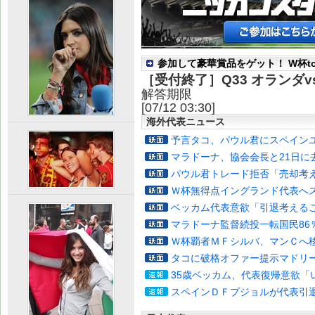
参加して豪華賞品をゲット！ W杯to
［受付終了］
Q33 オランダ
解答期限
[07/12 03:30]
海外代表ニュース
予言タコ、パウル君にスペイン
マラドーナ、協会会長と21日に
パウル君トレード拒否「売却考
Ｗ杯無得点イングランド代表へ
ベッカム代表意欲「引退考える
マラドーナ監督続投一転国民86
Ｗ杯覇者ＭＦシルバ、マンＣへ
タコに破格オファー提示マドリ
35歳ベッカム、代表復帰意欲「
スペインＤＦプジョルが代表引