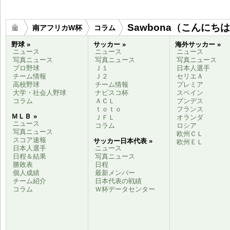
Sawbona（こんにち
南アフリカW杯
コラム
野球 »
サッカー »
海外サッカー »
ニュース
ニュース
ニュース
写真ニュース
写真ニュース
写真ニュース
プロ野球
Ｊ１
日本人選手
チーム情報
Ｊ２
セリエＡ
高校野球
チーム情報
プレミア
大学・社会人野球
ナビスコ杯
スペイン
コラム
ＡＣＬ
ブンデス
ｔｏｔｏ
フランス
ＭＬＢ »
ＪＦＬ
オランダ
ニュース
コラム
ロシア
写真ニュース
欧州ＣＬ
スコア速報
サッカー日本代表 »
欧州ＥＬ
日本人選手
ニュース
日程＆結果
写真ニュース
勝敗表
日程
個人成績
最新メンバー
チーム紹介
日本代表の戦績
コラム
Ｗ杯データセンター